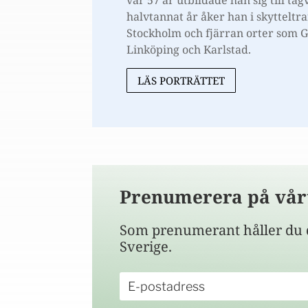
var 57 år utbildade han sig till tå
halvtannat år åker han i skytteltra
Stockholm och fjärran orter som 
Linköping och Karlstad.
LÄS PORTRÄTTET
Prenumerera på vår
Som prenumerant håller du d
Sverige.