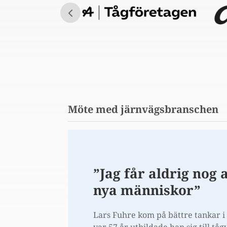
Möte med järnvägs
branschen
”Jag får aldrig nog a
nya människor”
Lars Fuhre kom på bättre tankar i