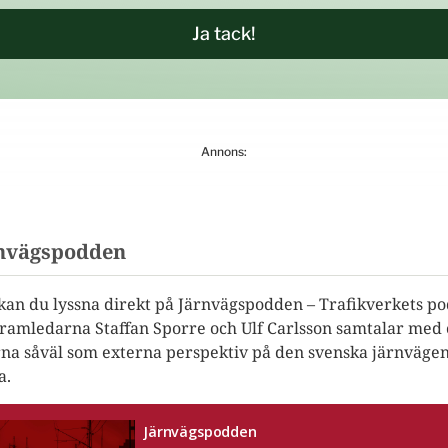
Ja tack!
Annons:
nvägspodden
kan du lyssna direkt på Järnvägspodden – Trafikverkets pod
ramledarna Staffan Sporre och Ulf Carlsson samtalar med 
rna såväl som externa perspektiv på den svenska järnvägen. 
a.