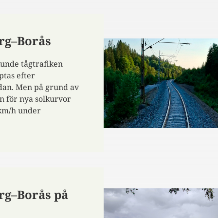
org–Borås
 kunde tågtrafiken
ptas efter
edan. Men på grund av
n för nya solkurvor
 km/h under
org–Borås på