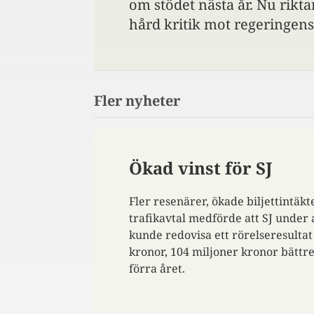
om stödet nästa år. Nu rikt
hård kritik mot regeringens
Fler nyheter
Ökad vinst för SJ
Fler resenärer, ökade biljettintä
trafikavtal medförde att SJ under
kunde redovisa ett rörelseresultat
kronor, 104 miljoner kronor bättr
förra året.