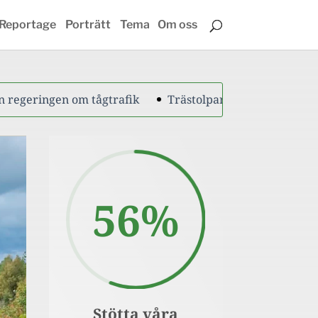
Reportage
Porträtt
Tema
Om oss
ngen om tågtrafik
Trästolparna bort från Siljansbanan
56
%
Stötta våra