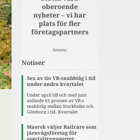
oberoende
nyheter – vi har
plats för fler
företagspartners
Notiser
Sex av tio VR-snabbtåg i tid
under andra kvartalet
Under april till och med juni
anlände 61 procent av VR:s
snabbtåg mellan Stockholm och
Göteborg i tid. Kvartalet
präglades av flera större
störningar i järnvägstrafiken,
Maersk väljer Railcare som
bland annat nedrivna
järnvägsföretag för
kontaktledningar, stormen Dave
specialtransporter
och flera ovanliga externa