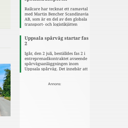
händelser.
Railcare har tecknat ett ramavtal
med Martin Bencher Scandinavia
AB, som är en del av den globala
transport- och logistikjätten
Maersk, avseende
specialtransporter på järnväg
Uppsala spårväg startar fas
inom Sverige.
2
Igår, den 2 juli, beställdes fas 2 i
entreprenadkontraktet avseende
spårvägsanläggningen inom
Uppsala spårväg. Det innebär att
spårvägsprojektet nu går från
planering till ett skarpt
genomförande, där
detaljprojektering och
byggnation ingår. Fas 2 utförs av
entreprenören NYAB-Azvi AB,
som även har genomfört fas 1.