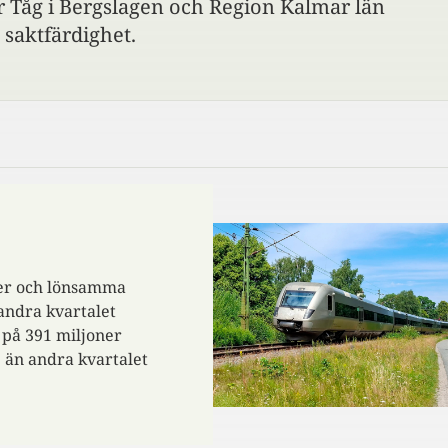
ar Tåg i Bergslagen och Region Kalmar län
 saktfärdighet.
kter och lönsamma
 andra kvartalet
 på 391 miljoner
e än andra kvartalet