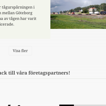
er tågurspårningen i
an mellan Göteborg
a av tågen har varit
icerade.
Visa fler
ack till våra företagspartners!