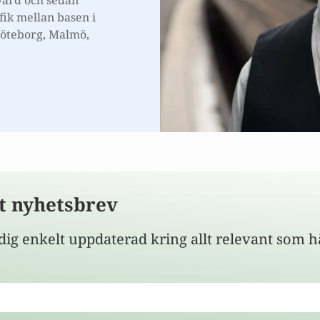
gvärd och sedan
fik mellan basen i
Göteborg, Malmö,
t nyhetsbrev
ig enkelt uppdaterad kring allt relevant som h