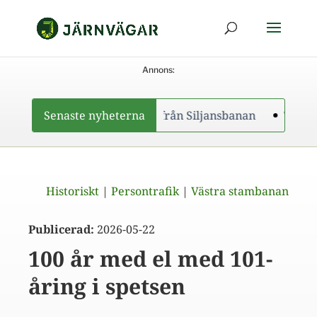
Annons:
Trästolparna bort från Siljansbanan
Senaste nyheterna
Trafikverket f
Historiskt
|
Persontrafik
|
Västra stambanan
Publicerad:
2026-05-22
100 år med el med 101-
åring i spetsen