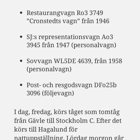
Restaurangvagn Ro3 3749
”Cronstedts vagn” från 1946
SJ:s representationsvagn Ao3
3945 från 1947 (personalvagn)
Sovvagn WL5DE 4639, från 1958
(personalvagn)
Post- och resgodsvagn DFo25b
3096 (följevagn)
I dag, fredag, körs tåget som tomtåg
från Gävle till Stockholm C. Efter det
körs till Hagalund för
nattuppställning. Lördag morgon går