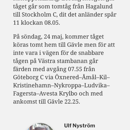
tåget går som tomtåg från Hagalund
till Stockholm C, dit det anländer spår
11 klockan 08.05.
På söndag, 24 maj, kommer tåget
köras tomt hem till Gävle men för att
inte vara i vägen för de snabbare
tågen på Västra stambanan går
färden med avgång 07.55 från
Göteborg C via Öxnered–Åmål–Kil–
Kristinehamn–Nykroppa–Ludvika–
Fagersta–Avesta Krylbo och med
ankomst till Gävle 22.25.
Ulf Nyström