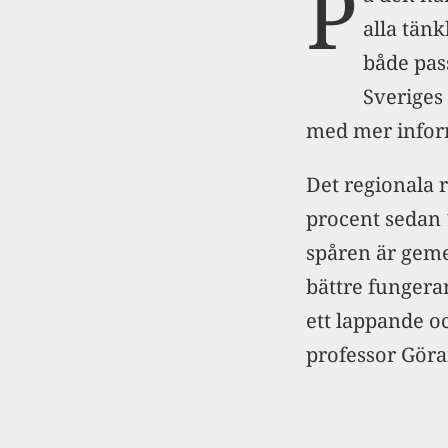
P
alla tänk
både pas
Sveriges 
med mer infor
Det regionala r
procent sedan 1
spåren är geme
bättre fungera
ett lappande o
professor Göra