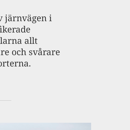
v järnvägen i
fikerade
larna allt
are och svårare
rterna.