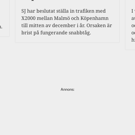
SJ har beslutat ställa in trafiken med
I
X2000 mellan Malmö och Köpenhamn
a
till mitten av december i år. Orsaken är
o
n.
brist på fungerande snabbtåg.
o
h
Annons: