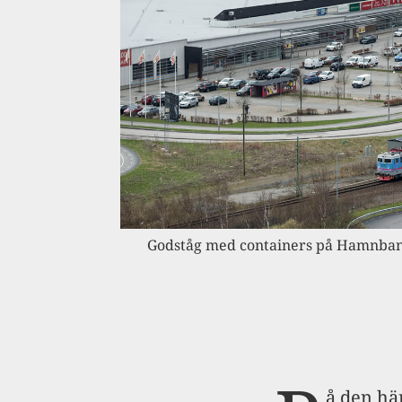
Godståg med containers på Hamnbana
å den här