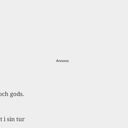
Annons:
och gods.
 i sin tur