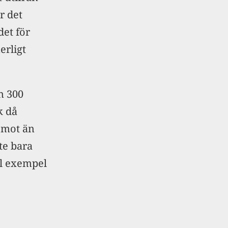
r det
det för
erligt
n 300
k då
 mot än
te bara
ll exempel