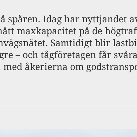
på spåren. Idag har nyttjandet a
nått maxkapacitet på de högtra
vägsnätet. Samtidigt blir lastbi
gre – och tågföretagen får svår
a med åkerierna om godstranspo