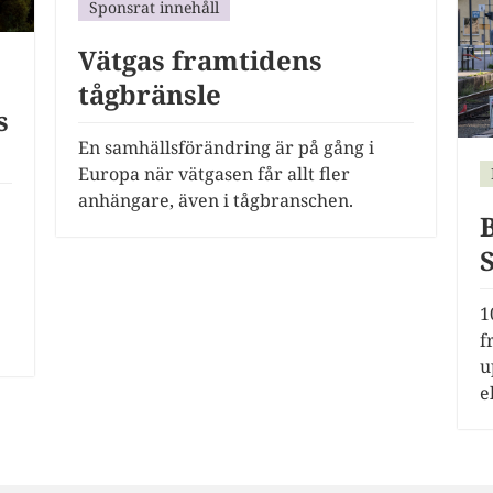
Sponsrat innehåll
Vätgas framtidens
tågbränsle
s
En samhällsförändring är på gång i
Europa när vätgasen får allt fler
anhängare, även i tågbranschen.
1
f
u
e