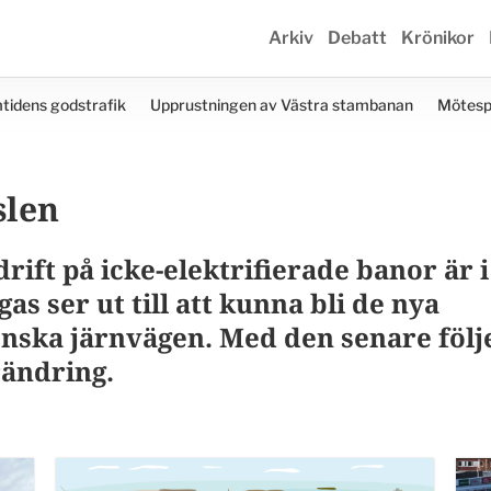
Arkiv
Debatt
Krönikor
tidens godstrafik
Upprustningen av Västra stambanan
Mötesp
slen
drift på icke-elektrifierade banor är i
s ser ut till att kunna bli de nya
enska järnvägen. Med den senare följ
rändring.