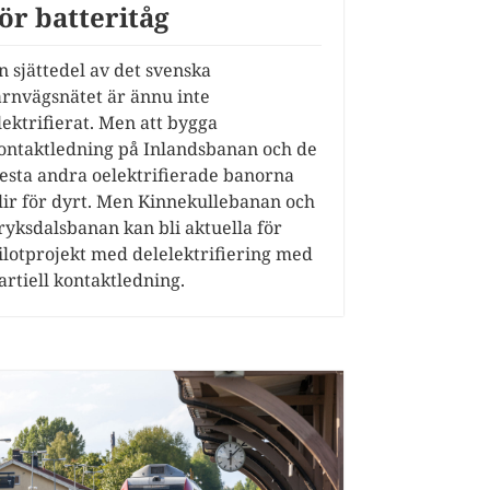
för batteritåg
n sjättedel av det svenska
ärnvägsnätet är ännu inte
lektrifierat. Men att bygga
ontaktledning på Inlandsbanan och de
lesta andra oelektrifierade banorna
lir för dyrt. Men Kinnekullebanan och
ryksdalsbanan kan bli aktuella för
ilotprojekt med delelektrifiering med
artiell kontaktledning.