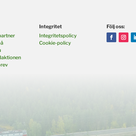
Integritet
Följ oss:
partner
Integritetspolicy
på
Cookie-policy
u
daktionen
brev