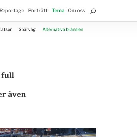
Reportage
Porträtt
Tema
Om oss
latser
Spårväg
Alternativa bränslen
 full
er även