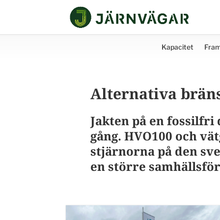
Kapacitet
Fram
Alternativa brän
Jakten på en fossilfri 
gång. HVO100 och vätga
stjärnorna på den sv
en större samhällsfö