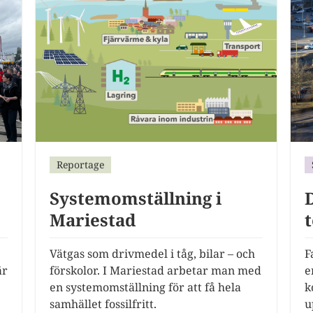
Reportage
Systemomställning i
Mariestad
F
Vätgas som drivmedel i tåg, bilar – och
är
e
förskolor. I Mariestad arbetar man med
k
en systemomställning för att få hela
u
samhället fossilfritt.