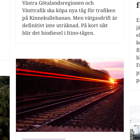
Västra Götalandsregionen och
Västtrafik ska köpa nya tåg för trafiken
på Kinnekullebanan. Men vätgasdrift är
E
definitivt inte uträknad. På kort sikt
j
blir det biodiesel i Itino-tågen.
e
k
f
b
F
p
p