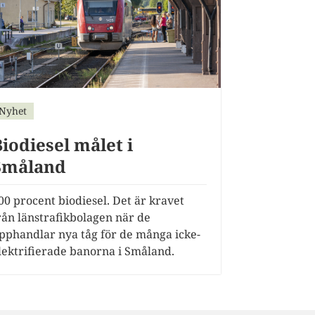
Nyhet
Biodiesel målet i
Småland
00 procent biodiesel. Det är kravet
rån länstrafikbolagen när de
pphandlar nya tåg för de många icke-
lektrifierade banorna i Småland.