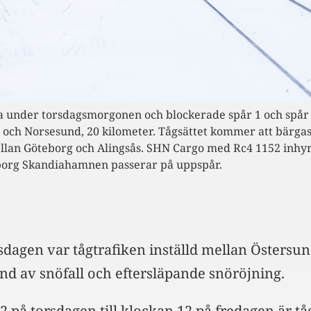
oda under torsdagsmorgonen och blockerade spår 1 och spår
d och Norsesund, 20 kilometer. Tågsättet kommer att bärga
ellan Göteborg och Alingsås. SHN Cargo med Rc4 1152 inhyr
org Skandiahamnen passerar på uppspår.
sdagen var tågtrafiken inställd mellan Östersu
und av snöfall och eftersläpande snöröjning.
2 på torsdagen till klockan 12 på fredagen är t