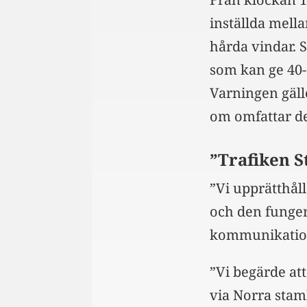
inställda mell
hårda vindar. 
som kan ge 40
Varningen gälle
om omfattar d
”Trafiken 
”Vi upprätthål
och den funger
kommunikation
”Vi begärde at
via Norra stam