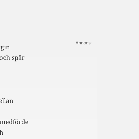
ggin
 och spår
ellan
 medförde
ch