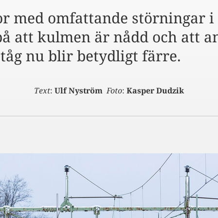
or med omfattande störningar i 
å att kulmen är nådd och att an
åg nu blir betydligt färre.
Text
:
Ulf Nyström
Foto
:
Kasper Dudzik