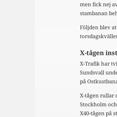
men fick nej a
stambanan behö
Följden blev at
torsdagskvälle
X-tågen ins
X-Trafik har tv
Sundsvall unde
på Ostkustban
X-tågen rullar
Stockholm och
X40-tågen på s