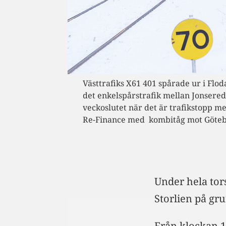
Västtrafiks X61 401 spårade ur i Fl
det enkelspårstrafik mellan Jonsere
veckoslutet när det är trafikstopp m
Re-Finance med kombitåg mot Göteb
Under hela tor
Storlien på gr
Från klockan 1