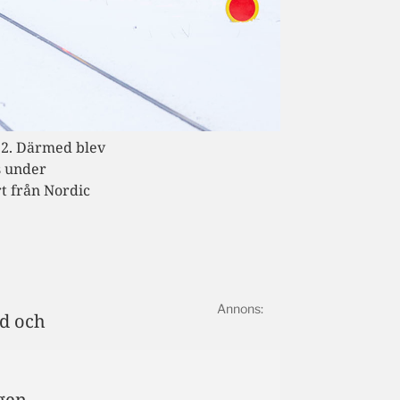
 2. Därmed blev
s under
t från Nordic
nd och
ågen