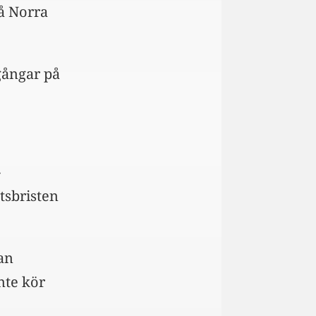
på Norra
vgångar på
-
tsbristen
an
nte kör