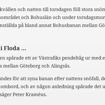
vällen och natten till torsdagen föll stora sn
sområdet och Bohuslän och under torsdagsmo
 inställda på bland annat Bohusbanan mellan G
i Floda …
 spårade ett av Västrafiks pendeltåg ur med e
da mellan Göteborg och Alingsås.
ndes för att syna banan efter nattens snöfall, d
 ombord, och av någon anledning spårade det u
, säger Peter Kraméus.