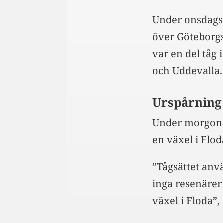
Under onsdagsk
över Göteborg
var en del tåg
och Uddevalla.
Urspårning 
Under morgonen
en växel i Flo
”Tågsättet anvä
inga resenärer
växel i Floda”