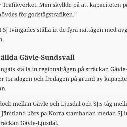
v Trafikverket. Man skyllde på att kapaciteten 
vdes för godstågstrafiken.”
t SJ tvingades ställa in de fyra nattågen med a
n.
tällda Gävle-Sundsvall
ingats ställa in regionaltågen på sträckan Gävle
r torsdagen och fredagen på grund av kapacite
an.
 dock mellan Gävle och Ljusdal och SJ:s tåg mell
 Jämtland körs på Norra stambanan medan SJ i
träckan Gävle-Ljusdal.