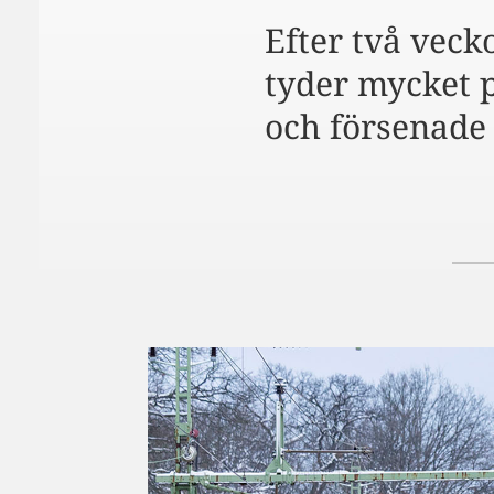
Efter två veck
tyder mycket p
och försenade t