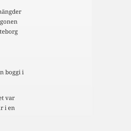
ömängder
rgonen
öteborg
n boggi i
et var
r i en