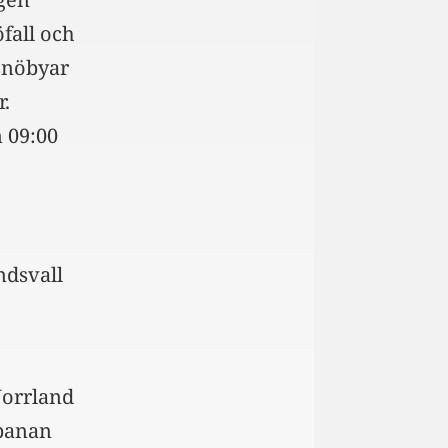
fall och
 snöbyar
.
n 09:00
ndsvall
Norrland
abanan