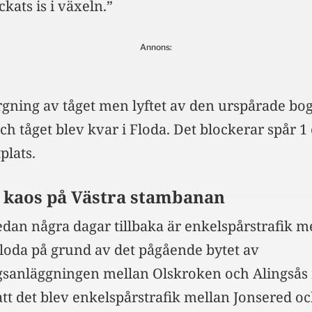
kats is i växeln.”
Annons:
ärgning av tåget men lyftet av den urspårade bo
h tåget blev kvar i Floda. Det blockerar spår 1
plats.
 kaos på Västra stambanan
edan några dagar tillbaka är enkelspårstrafik m
loda på grund av det pågående bytet av
gsanläggningen mellan Olskroken och Alingsås
tt det blev enkelspårstrafik mellan Jonsered o