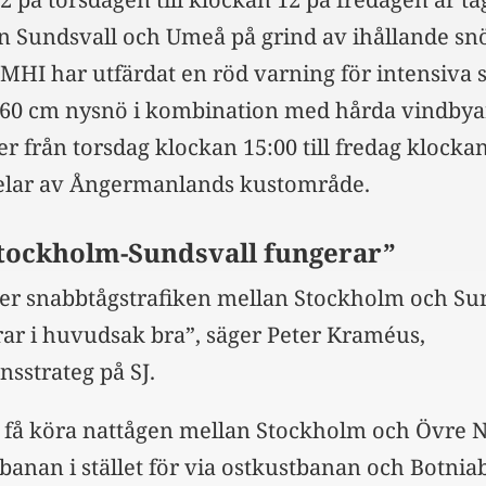
an Sundsvall och Umeå på grind av ihållande snö
SMHI har utfärdat en röd varning för intensiva
-60 cm nysnö i kombination med hårda vindbyar
r från torsdag klockan 15:00 till fredag klocka
elar av Ångermanlands kustområde.
Stockholm-Sundsvall fungerar”
ler snabbtågstrafiken mellan Stockholm och Su
ar i huvudsak bra”, säger Peter Kraméus,
sstrateg på SJ.
t få köra nattågen mellan Stockholm och Övre 
banan i stället för via ostkustbanan och Botni