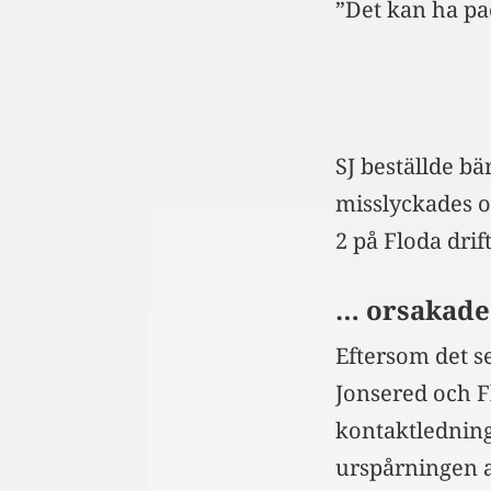
”Det kan ha pac
SJ beställde b
misslyckades oc
2 på Floda drift
… orsakade
Eftersom det s
Jonsered och F
kontaktlednin
urspårningen a