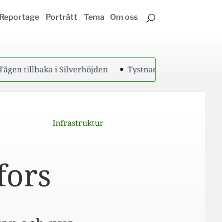
Reportage
Porträtt
Tema
Om oss
baka i Silverhöjden
Tystnad från regeringen om tågtra
Infrastruktur
fors