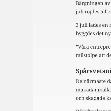
Bärgningen av 
juli röjdes allt
3 juli lades e
byggdes det ny
”Våra entrepre
milstolpe att d
Spårsvetsn
De närmaste d
makadamballas
och skadade ka