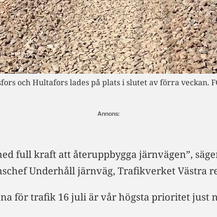
s och Hultafors lades på plats i slutet av förra veckan. 
Annons:
 med full kraft att återuppbygga järnvägen”, säg
nschef Underhåll järnväg, Trafikverket Västra r
a för trafik 16 juli är vår högsta prioritet just 