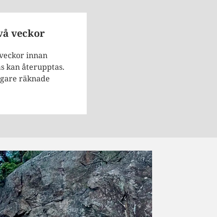
vå veckor
 veckor innan
s kan återupptas.
digare räknade