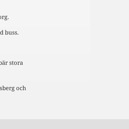
org.
d buss.
bär stora
lsberg och