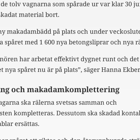
de tolv vagnarna som spårade ur var klar 30 ju
 skadat material bort.
n ny makadambädd på plats och under veckoslutet
a spåret med 1 600 nya betongsliprar och nya rä
nören har arbetat effektivt dygnet runt och det
et nya spåret nu är på plats”, säger Hanna Ekber
ing och makadamkomplettering
agarna ska rälerna svetsas samman och
ten kompletteras. Dessutom ska skadad konta
blar ersättas.