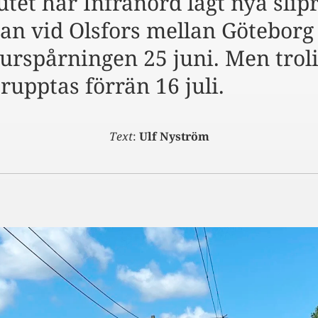
tet har Infranord lagt nya slip
kan vid Olsfors mellan Götebor
 urspårningen 25 juni. Men trol
rupptas förrän 16 juli.
Text
:
Ulf Nyström