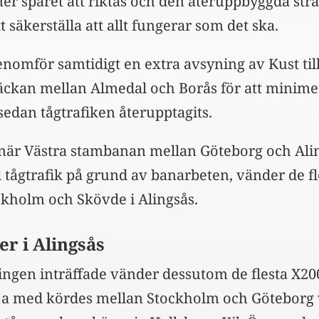
r spåret att riktas och den återuppbyggda strä
tt säkerställa att allt fungerar som det ska.
nomför samtidigt en extra avsyning av Kust till
äckan mellan Almedal och Borås för att minime
sedan tågtrafiken återupptagits.
 när Västra stambanan mellan Göteborg och Ali
l tågtrafik på grund av banarbeten, vänder de fl
ckholm och Skövde i Alingsås.
r i Alingsås
ngen inträffade vänder dessutom de flesta X20
örja med kördes mellan Stockholm och Göteborg 