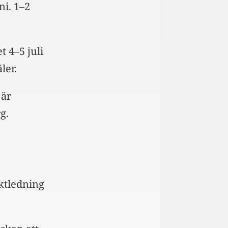
ni. 1–2
 4–5 juli
ler.
 är
g.
ktledning