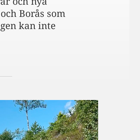
rar och nya
g och Borås som
igen kan inte