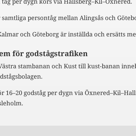
a tåg per dygn körs via Hallsberg–Kil–Öxnered.
r samtliga persontåg mellan Alingsås och Göteb
almar och Göteborg är inställda och ersätts me
em för godstågstrafiken
Västra stambanan och Kust till kust-banan inne
dstågsbolagen.
r 16–20 godståg per dygn via Öxnered–Kil–Hal
leholm.