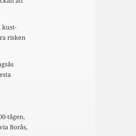
ckan att
 kust-
ra risken
ngsås
esta
00-tågen,
via Borås,