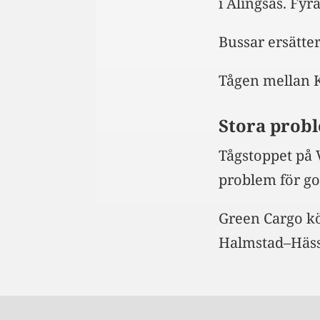
i Alingsås. Fyr
Bussar ersätte
Tågen mellan K
Stora probl
Tågstoppet på 
problem för go
Green Cargo kö
Halmstad–Häss