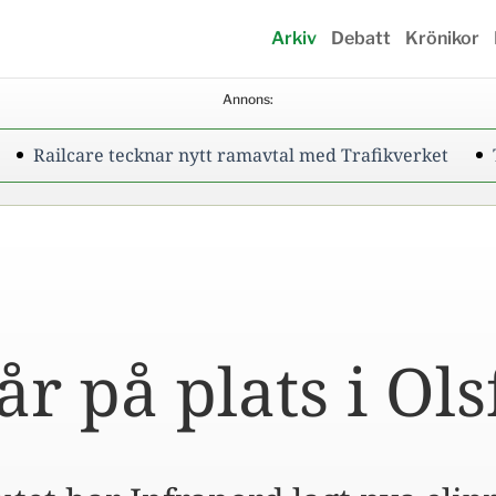
Arkiv
Debatt
Krönikor
Annons:
are tecknar nytt ramavtal med Trafikverket
Tågen till
år på plats i Ols