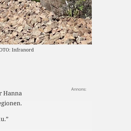
FOTO: Infranord
er Hanna
egionen.
nu.”