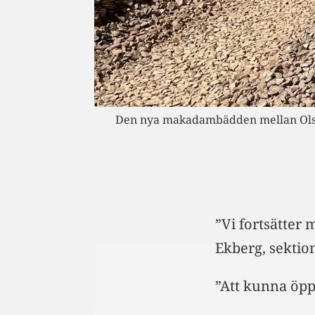
Den nya makadambädden mellan Olsfor
”Vi fortsätter
Ekberg, sektio
”Att kunna öppn