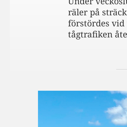
Under veckoslu
räler på sträc
förstördes vid
tågtrafiken åte