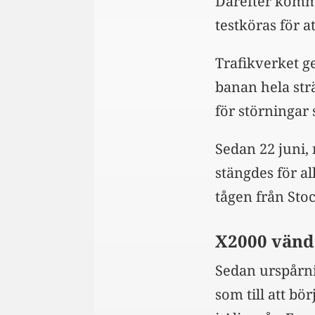
Därefter komme
testköras för a
Trafikverket ge
banan hela str
för störningar 
Sedan 22 juni,
stängdes för al
tågen från Sto
X2000 vände
Sedan urspårni
som till att b