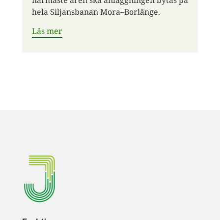
närmaste åren ska anläggningen bytas på
hela Siljansbanan Mora–Borlänge.
Läs mer