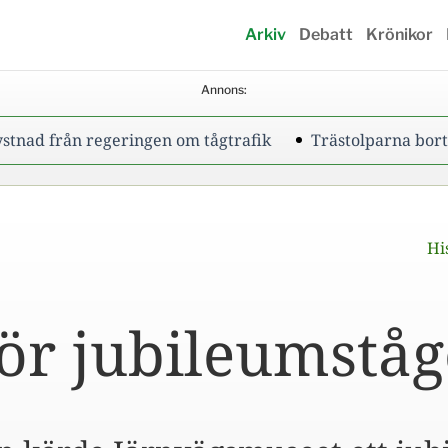
Arkiv
Debatt
Krönikor
Annons:
egeringen om tågtrafik
Trästolparna bort från Siljan
Hi
ör jubileumståg