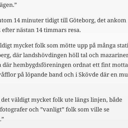
vägen.”
tom 14 minuter tidigt till Göteborg, det ankom 
42 efter nästan 14 timmars resa.
äldigt mycket folk som mötte upp på många stat
sberg, där landshövdingen höll tal och mazarine
da där hembygdsföreningen ordnat ett fint mott
åfflor på löpande band och i Skövde där en mu
det väldigt mycket folk ute längs linjen, både
 fotografer och ”vanligt” folk som ville se
.”