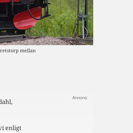
Vretstorp mellan
dahl,
i enligt