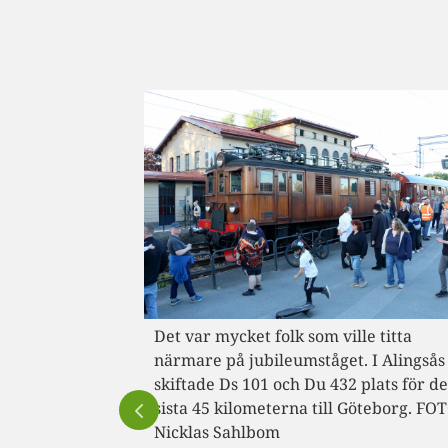
le titta
 I Alingsås
plats för de
öteborg. FOTO: