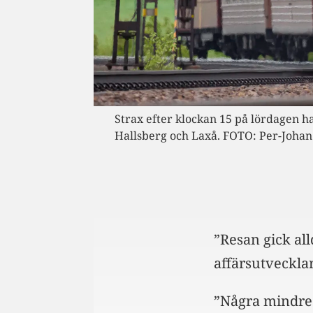
Strax efter klockan 15 på lördagen h
Hallsberg och Laxå. FOTO: Per-Joha
”Resan gick al
affärsutveckla
”Några mindre f