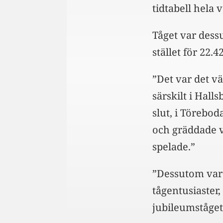
tidtabell hela 
Tåget var dessu
stället för 22.
”Det var det v
särskilt i Hall
slut, i Törebo
och gräddade v
spelade.”
”Dessutom var 
tågentusiaster,
jubileumståget