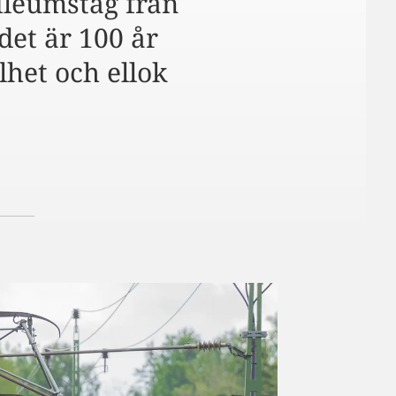
ileumståg från
det är 100 år
lhet och ellok