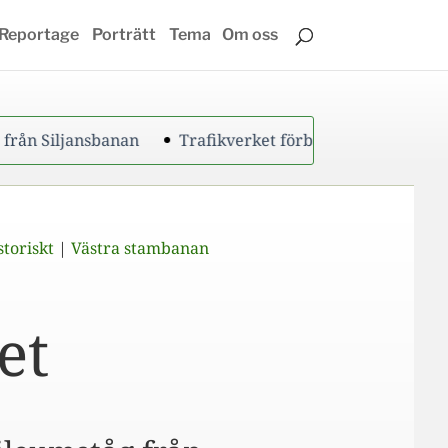
Reportage
Porträtt
Tema
Om oss
sbanan
Trafikverket förbereder sig för nytt högtryck
storiskt
|
Västra stambanan
et