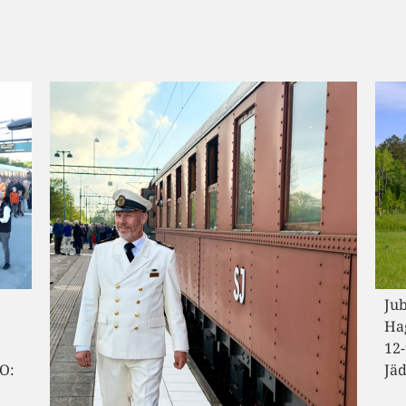
Jubileumståget med Ds 101 i spetsen i
Ju
Hagalid mellan Skebokvarn och Flen vid
mel
12-tiden på lördagen. FOTO: Tobias
kl
Jäderup
Ni