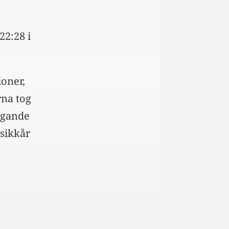
22:28 i
ioner,
rna tog
agande
sikkår