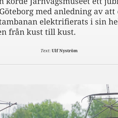
n körde Järnvägsmuseet ett jub
 Göteborg med anledning av att 
tambanan elektrifierats i sin he
 från kust till kust.
Text
:
Ulf Nyström