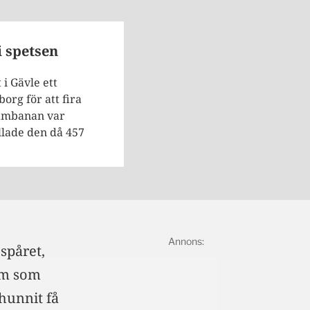
i spetsen
i Gävle ett
org för att fira
stambanan var
ullade den då 457
spåret,
lm som
hunnit få