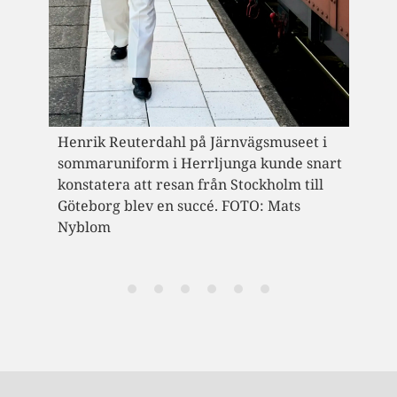
 i
nart
l