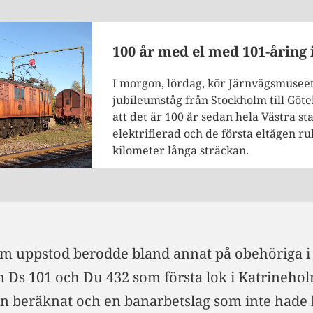
100 år med el med 101-åring 
I morgon, lördag, kör Järnvägsmuseet 
jubileumståg från Stockholm till Göteb
att det är 100 år sedan hela Västra 
elektrifierad och de första eltågen r
kilometer långa sträckan.
m uppstod berodde bland annat på obehöriga i 
n Ds 101 och Du 432 som första lok i Katrineho
 än beräknat och en banarbetslag som inte hade 