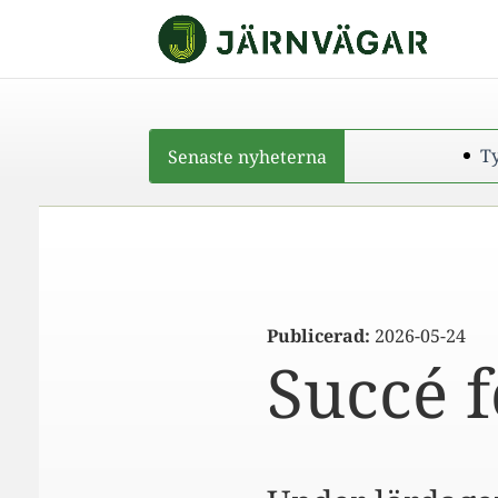
Senaste nyheterna
Tystnad från r
Publicerad:
2026-05-24
Succé f