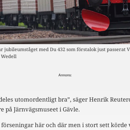
ar jubileumståget med Du 432 som förstalok just passerat 
n Wedell
Annons:
ldeles utomordentligt bra”, säger Henrik Reuter
re på Järnvägsmuseet i Gävle.
örseningar här och där men i stort sett körde v