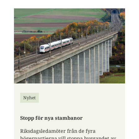
Nyhet
Stopp för nya stambanor
Riksdagsledamöter från de fyra
högerpartierna vill stoppa byggandet av