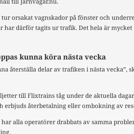
 mail till Järnvägar.nu.
in tur orsakat vagnskador på fönster och underr
har därför tagits ur trafik. Det hela är mycket
oppas kunna köra nästa vecka
a återställa delar av trafiken i nästa vecka”, s
jetter till Flixtrains tåg under de aktuella daga
h erbjuds återbetalning eller ombokning av res
in har alla operatörer drabbats av samma probl
ing.