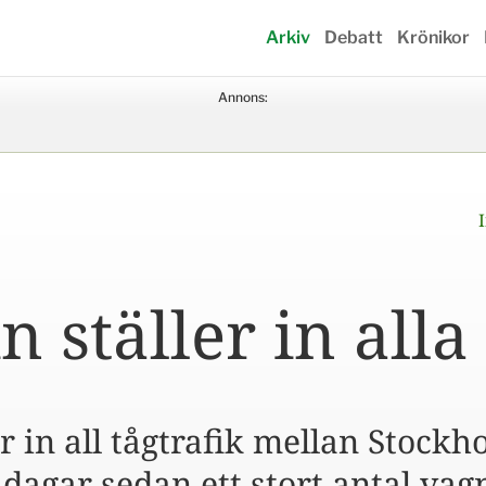
Arkiv
Debatt
Krönikor
Annons:
n ställer in alla
er in all tågtrafik mellan Stock
 dagar sedan ett stort antal vag