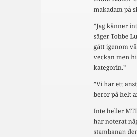
makadam på sin
”Jag känner int
säger Tobbe Lun
gått igenom vå
veckan men hit
kategorin.”
”Vi har ett an
beror på helt a
Inte heller M
har noterat nå
stambanan den 