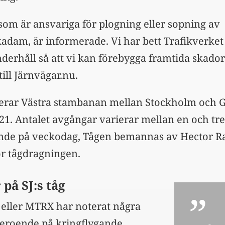
 som är ansvariga för plogning eller sopning av
adam, är informerade. Vi har bett Trafikverket 
derhåll så att vi kan förebygga framtida skador
ill Järnvägar.nu.
ikerar Västra stambanan mellan Stockholm och 
21. Antalet avgångar varierar mellan en och tre 
ende på veckodag, Tågen bemannas av Hector R
ör tågdragningen.
på SJ:s tåg
eller MTRX har noterat några
beroende på kringflygande