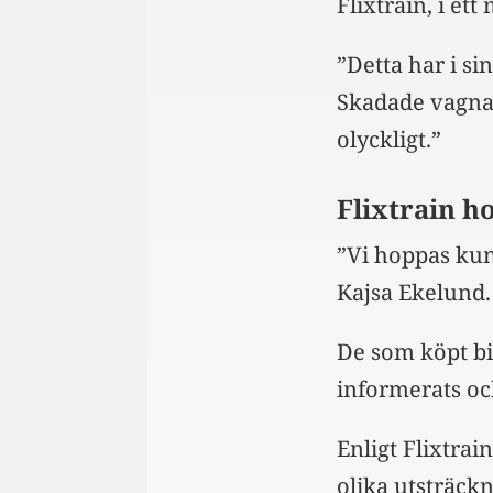
Flixtrain, i ett
”Detta har i s
Skadade vagnar 
olyckligt.”
Flixtrain h
”Vi hoppas kunn
Kajsa Ekelund.
De som köpt bil
informerats oc
Enligt Flixtra
olika utsträckn