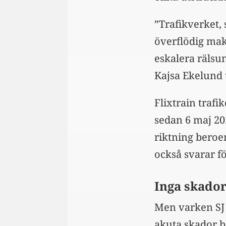
”Trafikverket,
överflödig mak
eskalera rälsun
Kajsa Ekelund t
Flixtrain traf
sedan 6 maj 20
riktning bero
också svarar f
Inga skador 
Men varken SJ 
akuta skador 