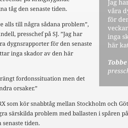
Jag ha
a tåg den senaste tiden.
våra d
för de
e alls till några sådana problem”,
veckan
dell, presschef på SJ. ”Jag har
inga s
ra dygnsrapporter för den senaste
här ka
tar inga skador av den här
Tobbe
pressc
strängt fordonssituation men det
ndra orsaker.”
TRX som kör snabbtåg mellan Stockholm och Gö
gra särskilda problem med ballasten i spåren på
senaste tiden.