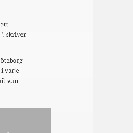
att
”, skriver
Göteborg
i varje
ail som