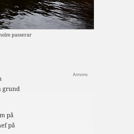
kholm passerar
h
å grund
am på
ef på