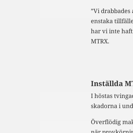
”Vi drabbades 
enstaka tillfä
har vi inte haf
MTRX.
Inställda M
I höstas tvinga
skadorna i un
Överflödig mak
när provkörni