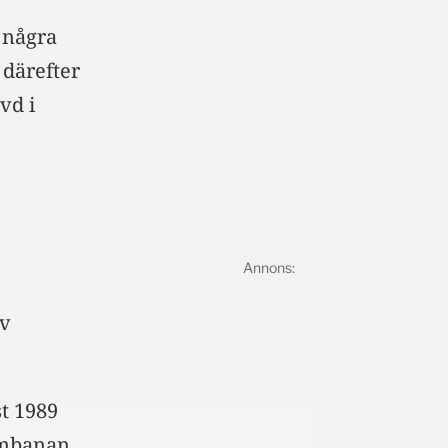
 några
 därefter
vd i
av
t 1989
ambanan.