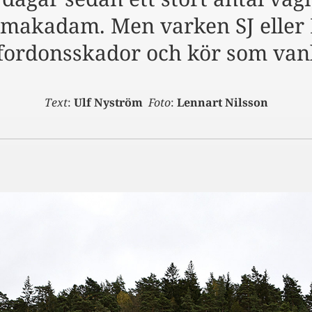
 makadam. Men varken SJ eller
fordonsskador och kör som vanl
Text
:
Ulf Nyström
Foto
:
Lennart Nilsson