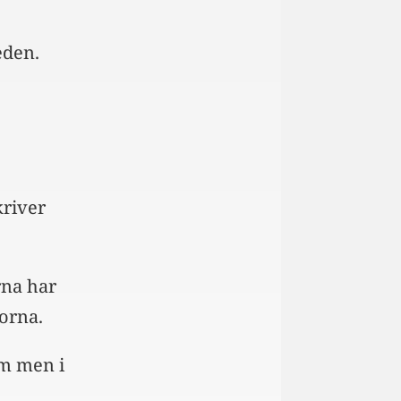
eden.
kriver
rna har
orna.
em men i