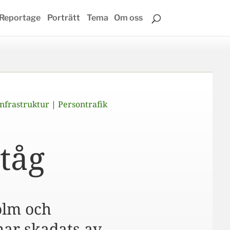
Reportage
Porträtt
Tema
Om oss
Infrastruktur
|
Persontrafik
 tåg
holm och
nar skadats av