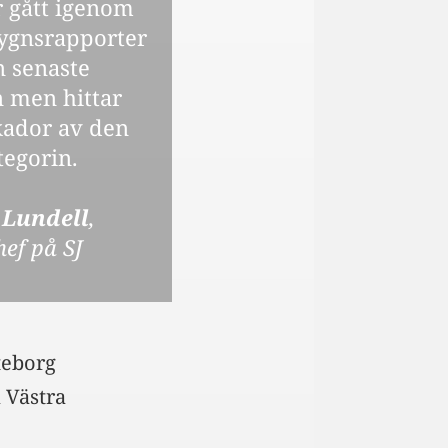
r gått igenom
ygnsrapporter
n senaste
 men hittar
kador av den
tegorin.
 Lundell
,
hef på SJ
teborg
 Västra