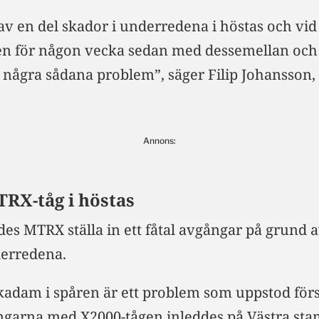
av en del skador i underredena i höstas och vid
llen för någon vecka sedan med dessemellan och
t några sådana problem”, säger Filip Johansson, 
Annons:
TRX-tåg i höstas
des MTRX ställa in ett fåtal avgångar på grund 
derredena.
adam i spåren är ett problem som uppstod förs
ngarna med X2000-tågen inleddes på Västra st