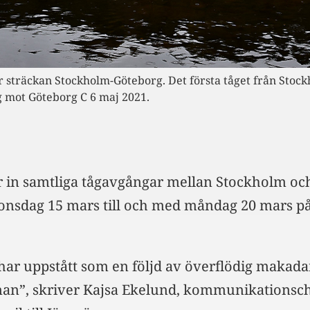
 år sträckan Stockholm-Göteborg. Det första tåget från Stoc
 mot Göteborg C 6 maj 2021.
ler in samtliga tågavgångar mellan Stockholm oc
onsdag 15 mars till och med måndag 20 mars p
har uppstått som en följd av överflödig makad
nan”, skriver Kajsa Ekelund, kommunikationsch