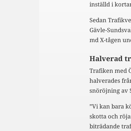
inställd i korta
Sedan Trafikve
Gävle-Sundsvall
md X-tågen un
Halverad t
Trafiken med 
halverades från
snöröjning av
”Vi kan bara k
skotta och röja
biträdande traf