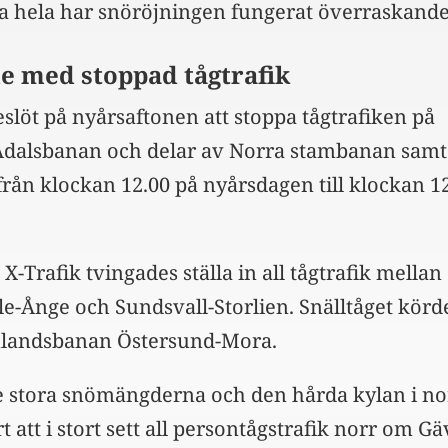
ra hela har snöröjningen fungerat överraskande
e med stoppad tågtrafik
slöt på nyårsaftonen att stoppa tågtrafiken på
Ådalsbanan och delar av Norra stambanan samt
rån klockan 12.00 på nyårsdagen till klockan 1
 X-Trafik tvingades ställa in all tågtrafik mellan
le-Ånge och Sundsvall-Storlien. Snälltåget körd
Inlandsbanan Östersund-Mora.
e stora snömängderna och den hårda kylan i no
 att i stort sett all persontågstrafik norr om Gä