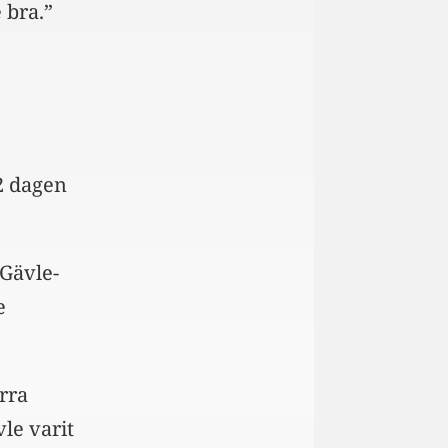
 bra.”
2 dagen
 Gävle-
e
rra
vle varit