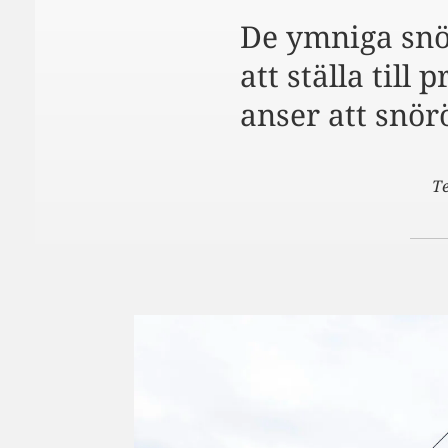
De ymniga snöf
att ställa till
anser att snör
T