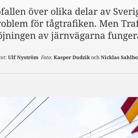
allen över olika delar av Sverig
 problem för tågtrafiken. Men Tra
öjningen av järnvägarna fungera
ext
:
Ulf Nyström
Foto
:
Kasper Dudzik
och
Nicklas Sahlb