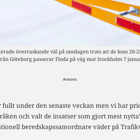
erade överraskande väl på onsdagen trots att de kom 20-
g från Göteborg passerar Floda på väg mot Stockholm 7 janua
Annons:
r fullt under den senaste veckan men vi har pri
råken och valt de insatser som gjort mest nytta
ationell beredskapssamordnare väder på Trafik