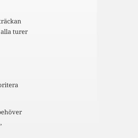
sträckan
alla turer
oritera
 behöver
,