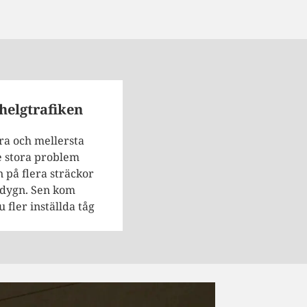
helgtrafiken
a och mellersta
e stora problem
n på flera sträckor
 dygn. Sen kom
fler inställda tåg