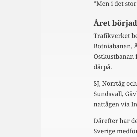
”Men i det sto
Året börjad
Trafikverket be
Botniabanan, 
Ostkustbanan f
därpå.
SJ, Norrtåg och
Sundsvall, Gäv
nattågen via 
Därefter har d
Sverige medfört