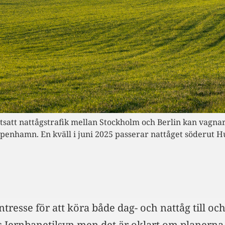
tsatt nattågstrafik mellan Stockholm och Berlin kan vagn
penhamn. En kväll i juni 2025 passerar nattåget söderut H
ntresse för att köra både dag- och nattåg till oc
ens Jernbanetilsyn men det är oklart om planer