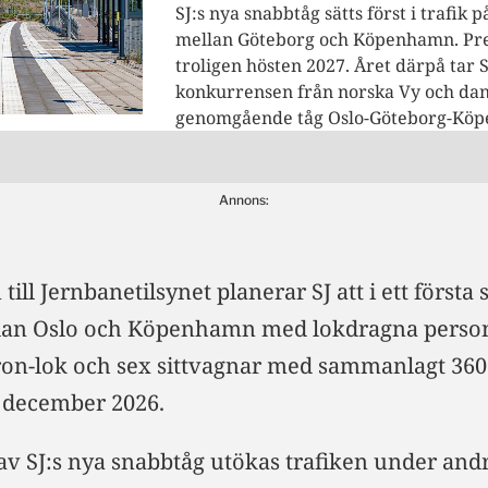
SJ:s nya snabbtåg sätts först i trafik
mellan Göteborg och Köpenhamn. Pre
troligen hösten 2027. Året därpå tar 
konkurrensen från norska Vy och da
genomgående tåg Oslo-Göteborg-Kö
Annons:
till Jernbanetilsynet planerar SJ att i ett första 
llan Oslo och Köpenhamn med lokdragna perso
tron-lok och sex sittvagnar med sammanlagt 360
n december 2026.
 av SJ:s nya snabbtåg utökas trafiken under and