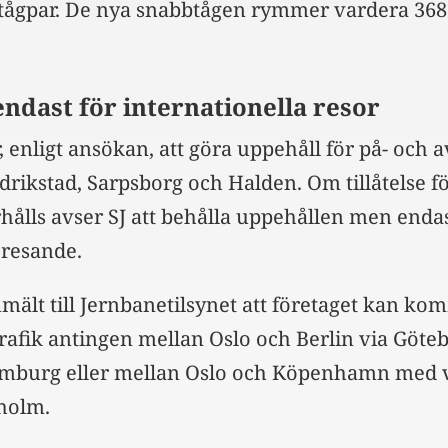
re tågpar. De nya snabbtågen rymmer vardera 368
endast för internationella resor
enligt ansökan, att göra uppehåll för på- och 
edrikstad, Sarpsborg och Halden. Om tillåtelse fö
rhålls avser SJ att behålla uppehållen men endas
 resande.
mält till Jernbanetilsynet att företaget kan ko
trafik antingen mellan Oslo och Berlin via Göteb
burg eller mellan Oslo och Köpenhamn med va
holm.