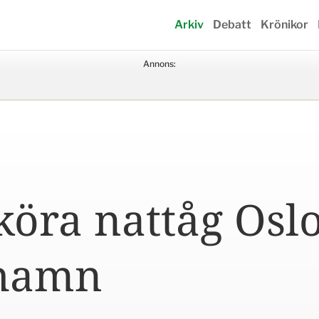
Arkiv
Debatt
Krönikor
Annons:
köra nattåg Osl
hamn