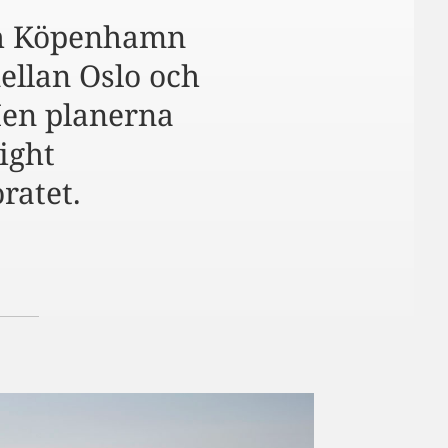
ch Köpenhamn
ellan Oslo och
Men planerna
ight
ratet.