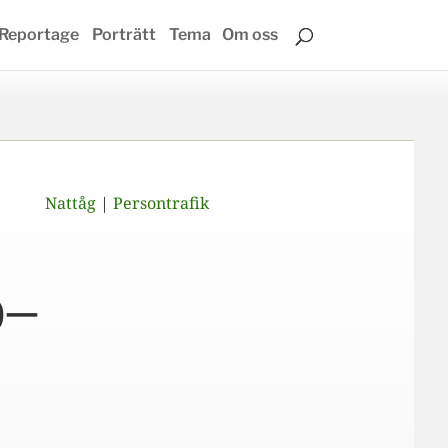
Reportage
Porträtt
Tema
Om oss
Nattåg
|
Persontrafik
o–