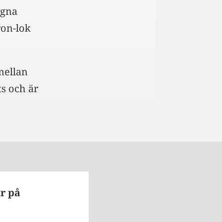
ngna
ron-lok
 mellan
s och är
r på