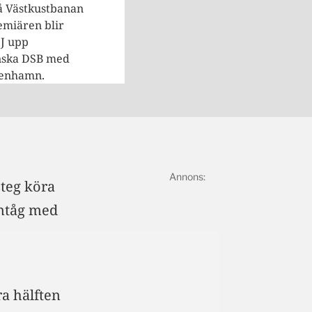
 på Västkustbanan
miären blir
SJ upp
nska DSB med
penhamn.
steg köra
ntåg med
ra hälften