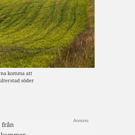
arna komma att
ulterstad söder
h från
na kommer