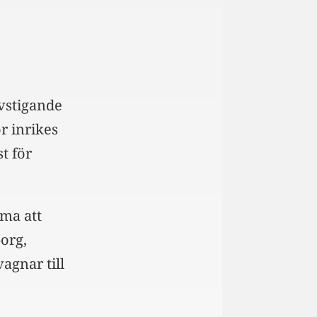
avstigande
r inrikes
t för
mma att
org,
gnar till