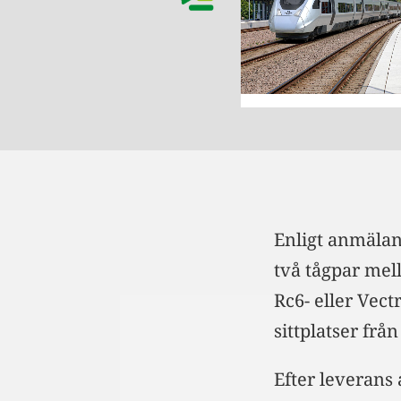
Enligt anmälan 
två tågpar me
Rc6- eller Vec
sittplatser frå
Efter leverans