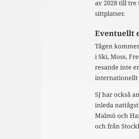
av 2028 till t
sittplatser.
Eventuellt 
Tågen kommer, 
i Ski, Moss, Fr
resande inte e
internationellt
SJ har också an
inleda nattågs
Malmö och Ham
och från Stock