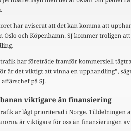
.
oret har aviserat att det kan komma att uppha
an Oslo och Köpenhamn. SJ kommer troligen att 
ling.
trafik har företräde framför kommersiell tågtraf
ör är det viktigt att vinna en upphandling”, sä
ffärschef på SJ.
l banan viktigare än finansiering
afik är lågt prioriterad i Norge. Tilldelningen 
orna är viktigare för oss än finansieringen av 