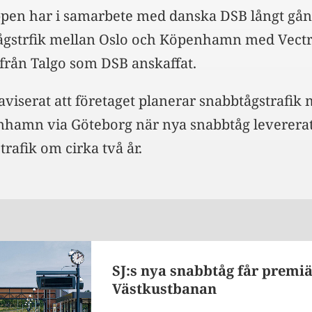
pen har i samarbete med danska DSB långt gå
tågstrfik mellan Oslo och Köpenhamn med Vect
 från Talgo som DSB anskaffat.
 aviserat att företaget planerar snabbtågstrafik
hamn via Göteborg när nya snabbtåg levererat
 trafik om cirka två år.
SJ:s nya snabbtåg får premiä
Västkustbanan