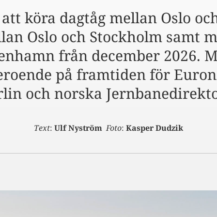
att köra dagtåg mellan Oslo o
llan Oslo och Stockholm samt m
penhamn från december 2026. 
eroende på framtiden för Euron
lin och norska Jernbanedirekto
Text
:
Ulf Nyström
Foto
:
Kasper Dudzik