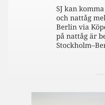
SJ kan komma 
och nattåg me
Berlin via Kö
på nattåg är b
Stockholm–Ber