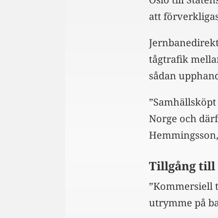
att förverkligas
Jernbanedirekt
tågtrafik mell
sådan upphand
”Samhällsköpt 
Norge och därf
Hemmingsson, a
Tillgång til
”Kommersiell tr
utrymme på ban