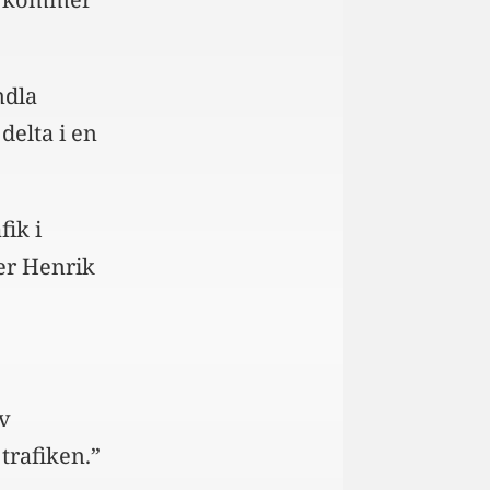
ndla
delta i en
ik i
ger Henrik
av
trafiken.”