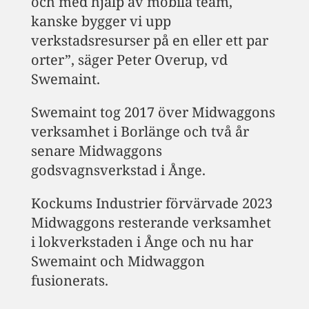
och med hjälp av mobila team,
kanske bygger vi upp
verkstadsresurser på en eller ett par
orter”, säger Peter Overup, vd
Swemaint.
Swemaint tog 2017 över Midwaggons
verksamhet i Borlänge och två år
senare Midwaggons
godsvagnsverkstad i Ånge.
Kockums Industrier förvärvade 2023
Midwaggons resterande verksamhet
i lokverkstaden i Ånge och nu har
Swemaint och Midwaggon
fusionerats.