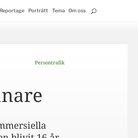
Reportage
Porträtt
Tema
Om oss
Persontrafik
anare
ommersiella
n blivit 16 år