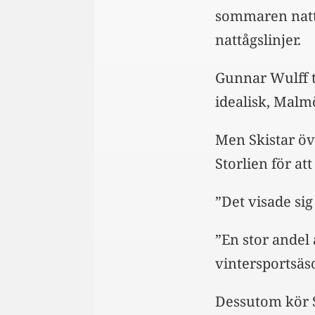
sommaren natt
nattågslinjer.
Gunnar Wulff t
idealisk, Malm
Men Skistar öv
Storlien för att
”Det visade sig
”En stor andel 
vintersportsäs
Dessutom kör S