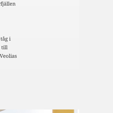
fjällen
tåg i
till
 Veolias