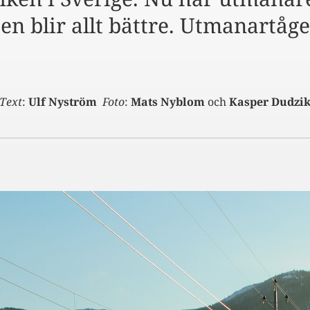
n blir allt bättre. Utmanartåget
Text
:
Ulf Nyström
Foto
:
Mats Nyblom
och
Kasper Dudzi