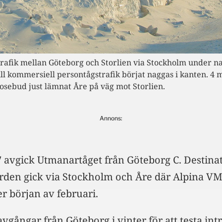
strafik mellan Göteborg och Storlien via Stockholm under 
ll kommersiell persontågstrafik börjat naggas i kanten. 4
osebud just lämnat Åre på väg mot Storlien.
Annons:
7 avgick Utmanartåget från Göteborg C. Destina
färden gick via Stockholm och Åre där Alpina V
r början av februari.
 avgångar från Göteborg i vinter för att testa int