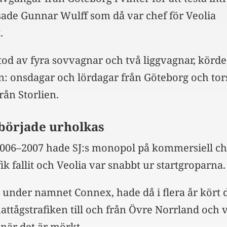
 sade Gunnar Wulff som då var chef för Veolia
.
tod av fyra sovvagnar och två liggvagnar, körde
n: onsdagar och lördagar från Göteborg och to
rån Storlien.
började urholkas
 2006–2007 hade SJ:s monopol på kommersiell ch
ik fallit och Veolia var snabbt ur startgroparna.
re under namnet Connex, hade då i flera år kört 
ttågstrafiken till och från Övre Norrland och v
när det är mörkt.