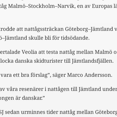
åg Malmö–Stockholm–Narvik, en av Europas l
rodde att nattågssträckan Göteborg–Jämtland 
ö–Jämtland skulle bli för tidsödande.
ertalade Veolia att testa nattåg mellan Malmö 
 locka danska skidturister till Jämtlandsfjällen.
 vara ett bra förslag”, säger Marco Andersson.
av våra resenärer i nattågen till Jämtland unde
ongen är danskar.”
J sedan urminnes tider nattåg mellan Götebor