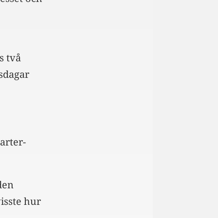
s två
rsdagar
arter-
den
isste hur