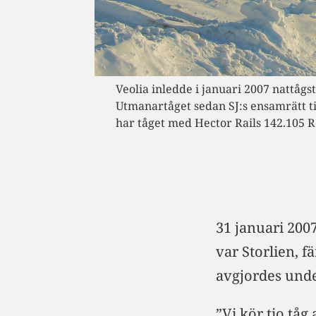
Veolia inledde i januari 2007 nattåg
Utmanartåget sedan SJ:s ensamrätt ti
har tåget med Hector Rails 142.105 R
31 januari 200
var Storlien, 
avgjordes unde
”Vi kör tio tåg