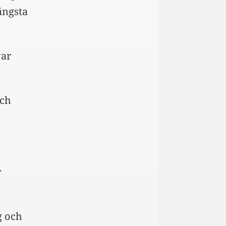
ängsta
var
och
r
g och