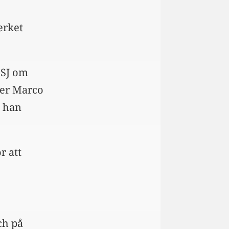
erket
 SJ om
ger Marco
r han
r att
ch på