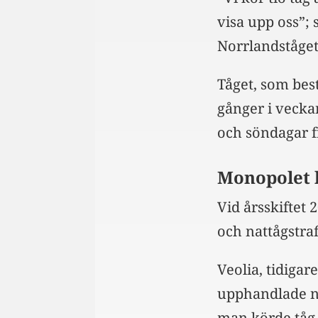
visa upp oss”;
Norrlandståget
Tåget, som bes
gånger i vecka
och söndagar f
Monopolet 
Vid årsskiftet
och nattågstraf
Veolia, tidiga
upphandlade na
man körde tåg 