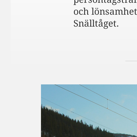
och lönsamhete
Snälltåget.