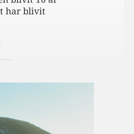
 har blivit
k