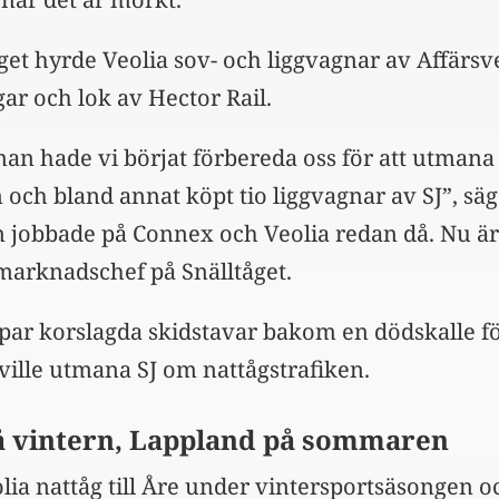
et hyrde Veolia sov- och liggvagnar av Affärsv
ar och lok av Hector Rail.
nan hade vi börjat förbereda oss för att utmana
n och bland annat köpt tio liggvagnar av SJ”, sä
 jobbade på Connex och Veolia redan då. Nu ä
 marknadschef på Snälltåget.
 par korslagda skidstavar bakom en dödskalle fö
 ville utmana SJ om nattågstrafiken.
å vintern, Lappland på sommaren
lia nattåg till Åre under vintersportsäsongen o