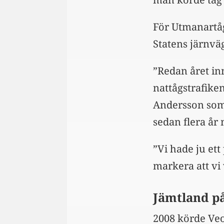
För Utmanartåg
Statens järnväg
”Redan året in
nattågstrafike
Andersson som
sedan flera år
”Vi hade ju ett
markera att vi
Jämtland p
2008 körde Veo