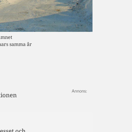
namnet
 mars samma år
tionen
M
resset och