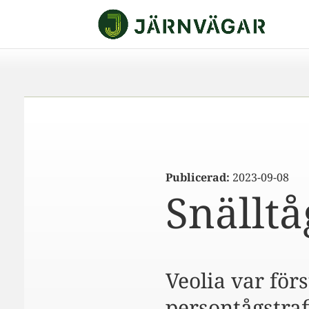
Publicerad:
2023-09-08
Snällt
Veolia var fö
persontågstraf