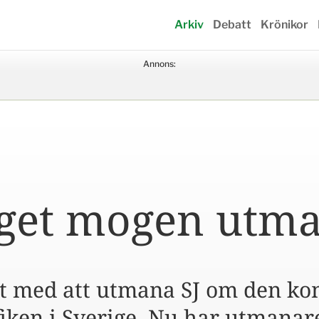
Arkiv
Debatt
Krönikor
Annons:
åget mogen utm
rst med att utmana SJ om den k
iken i Sverige. Nu har utmanare