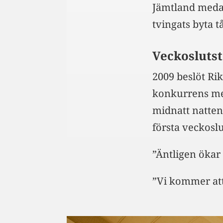
Jämtland medan
tvingats byta t
Veckoslutst
2009 beslöt Rik
konkurrens med
midnatt natten 
första veckosl
”Äntligen ökar
”Vi kommer att