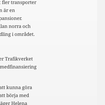
fler transporter
n är en
pansioner.
llan norra och
ling i området.
er Trafikverket
r medfinansiering
 att kunna göra
 att börja med
säger Helena