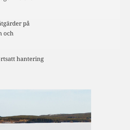
åtgärder på
n och
rtsatt hantering