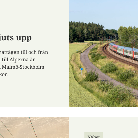
kjuts upp
nattågen till och från
 till Alperna är
en Malmö-Stockholm
kor.
Nyhet