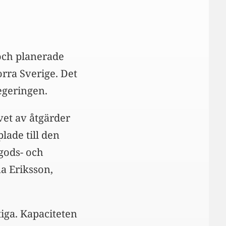
 och planerade
orra Sverige. Det
egeringen.
vet av åtgärder
lade till den
gods- och
a Eriksson,
tiga. Kapaciteten