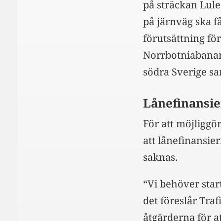
på sträckan Lule
på järnväg ska f
förutsättning fö
Norrbotniabanan 
södra Sverige s
Lånefinansie
För att möjliggö
att lånefinansie
saknas.
“Vi behöver star
det föreslår Traf
åtgärderna för a