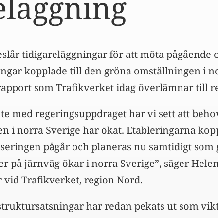
eläggning
eslår tidigareläggningar för att möta pågående
ingar kopplade till den gröna omställningen i n
apport som Trafikverket idag överlämnar till r
te med regeringsuppdraget har vi sett att beho
en i norra Sverige har ökat. Etableringarna kopp
iseringen pågår och planeras nu samtidigt som 
r på järnväg ökar i norra Sverige”, säger Helen
r vid Trafikverket, region Nord.
astruktursatsningar har redan pekats ut som vik