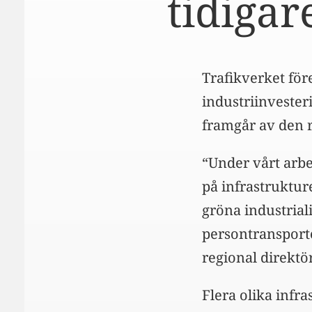
tidigar
Trafikverket för
industriinvester
framgår av den r
“Under vårt arbe
på infrastruktur
gröna industrial
persontransporte
regional direktö
Flera olika infr