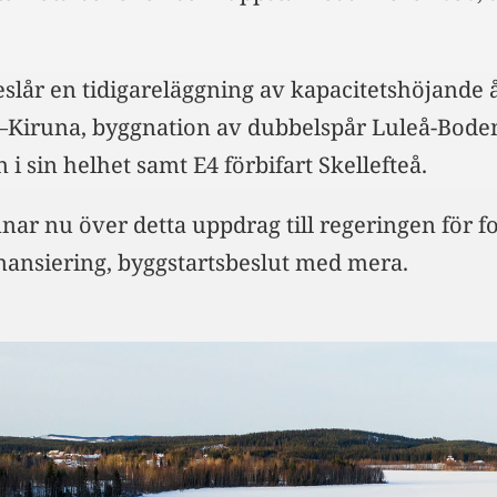
eslår en tidigareläggning av kapacitetshöjande 
–Kiruna, byggnation av dubbelspår Luleå-Bode
i sin helhet samt E4 förbifart Skellefteå.
nar nu över detta uppdrag till regeringen för fo
nansiering, byggstartsbeslut med mera.