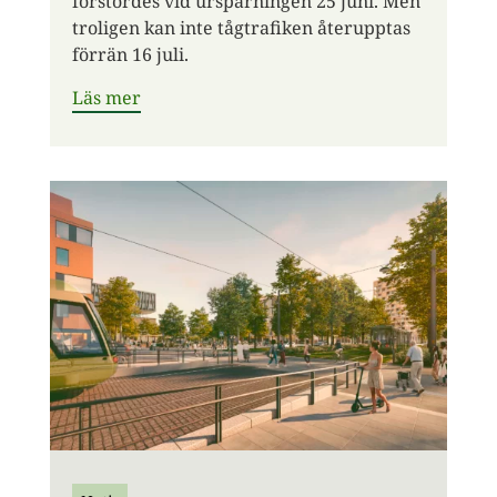
förstördes vid urspårningen 25 juni. Men
troligen kan inte tågtrafiken återupptas
förrän 16 juli.
Läs mer