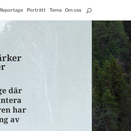
Reportage
Porträtt
Tema
Om oss
ärker
er
ge där
antera
ren har
ng av