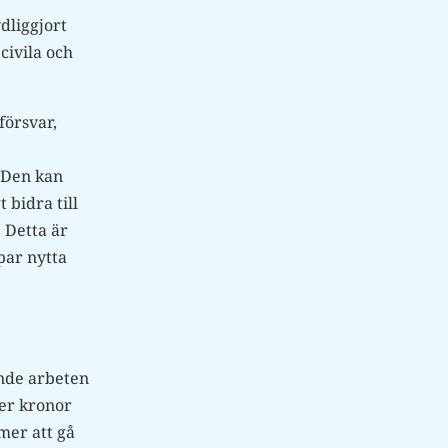
dliggjort
civila och
försvar,
. Den kan
 bidra till
 Detta är
par nytta
ande arbeten
ner kronor
mer att gå