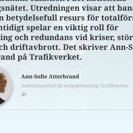
snätet. Utredningen visar att ba
n betydelsefull resurs för totalfö
tidigt spelar en viktig roll för
ng och redundans vid kriser, stö
ch driftavbrott. Det skriver Ann-S
and på Trafikverket.
Ann-Sofie Atterbrand
Avdelningschef järnvägsplanering Trafikverket