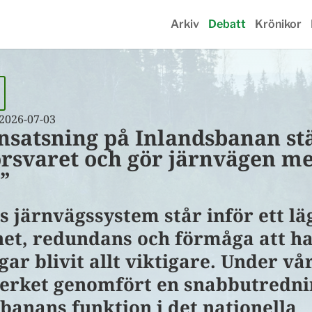
Arkiv
Debatt
Krönikor
2026-07-03
nsatsning på Inlandsbanan st
örsvaret och gör järnvägen m
”
s järnvägssystem står inför ett lä
het, redundans och förmåga att h
gar blivit allt viktigare. Under vå
verket genomfört en snabbutredni
banans funktion i det nationella