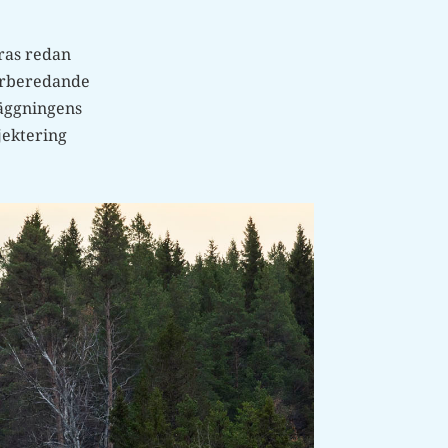
ras redan
förberedande
läggningens
jektering