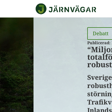
Debatt
Publicerad:
“Miljo
totalf
robust
Sverige
robust
störnin
Trafik
Inlands