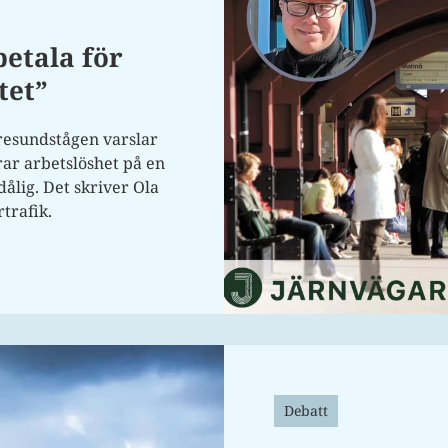
betala för
tet”
esundstågen varslar
rar arbetslöshet på en
ålig. Det skriver Ola
trafik.
Debatt