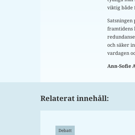
viktig både 
Satsningen p
framtidens 
redundansen 
och säker i
vardagen och
Ann-Sofie 
Relaterat innehåll:
Debatt