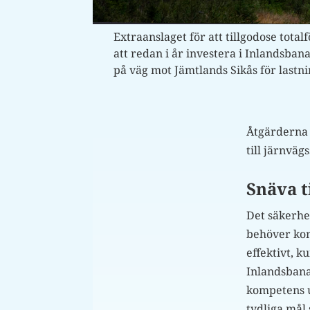
Extraanslaget för att tillgodose tot
att redan i år investera i Inlandsba
på väg mot Jämtlands Sikås för lastn
Åtgärderna 
till järnvä
Snäva t
Det säkerhet
behöver kom
effektivt, 
Inlandsbana
kompetens u
tydliga mål 