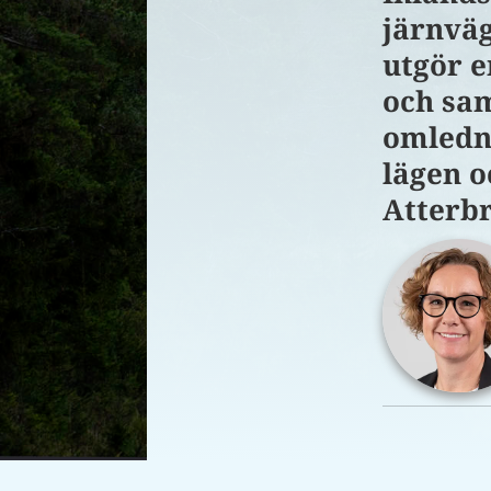
järnväg
utgör e
och sam
omledni
lägen o
Atterbr