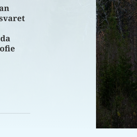
nan
rsvaret
rda
ofie