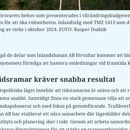
alförsvarets behov som presenterades i vårändringsbudgeten
nan för att öka robustheten. Inlandståg med TMZ 1413 som dr
ing av virke i oktober 2024. FOTO: Kasper Dudzik
på de delar som Inlandsbanan AB förvaltar kommer att bi
gssystemets förmåga att hantera omledningar vid framtida k
idsramar kräver snabba resultat
spolitiska läget innebär att tidsramarna är snäva och att 
ma snabbt. Samtidigt finns en stark gemensam vilja att a
kunskapsbaserat och med fokus på genomförande. Trafikver
n AB har etablerat ett nära samarbete där lägesbilder del
tbyts och planering sker i takt. Genom att arbeta samord
skapas förutsättningar för att stärka en transportkorridor