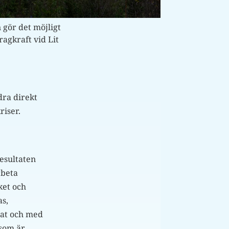
 gör det möjligt
agkraft vid Lit
dra direkt
riser.
resultaten
rbeta
ket och
as,
nat och med
 som är