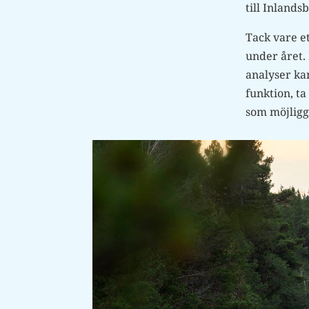
till Inlands
Tack vare e
under året.
analyser ka
funktion, t
som möjligg