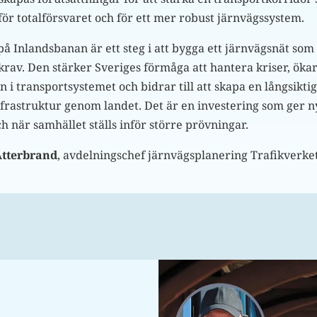
för totalförsvaret och för ett mer robust järnvägssystem.
å Inlandsbanan är ett steg i att bygga ett järnvägsnät som
krav. Den stärker Sveriges förmåga att hantera kriser, öka
i transportsystemet och bidrar till att skapa en långsiktig
nfrastruktur genom landet. Det är en investering som ger n
 när samhället ställs inför större prövningar.
Atterbrand
, avdelningschef järnvägsplanering Trafikverke