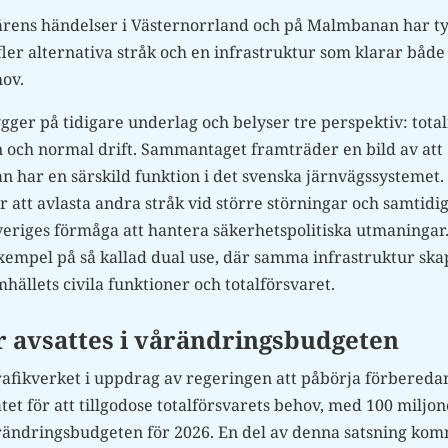
årens händelser i Västernorrland och på Malmbanan har ty
ler alternativa stråk och en infrastruktur som klarar både 
hov.
ger på tidigare underlag och belyser tre perspektiv: total
n och normal drift. Sammantaget framträder en bild av att
n har en särskild funktion i det svenska järnvägssystemet
 att avlasta andra stråk vid större störningar och samtidigt
Sveriges förmåga att hantera säkerhetspolitiska utmaningar.
 exempel på så kallad dual use, där samma infrastruktur ska
hällets civila funktioner och totalförsvaret.
 avsattes i vårändringsbudgeten
 Trafikverket i uppdrag av regeringen att påbörja förbered
tet för att tillgodose totalförsvarets behov, med 100 miljo
årändringsbudgeten för 2026. En del av denna satsning kom