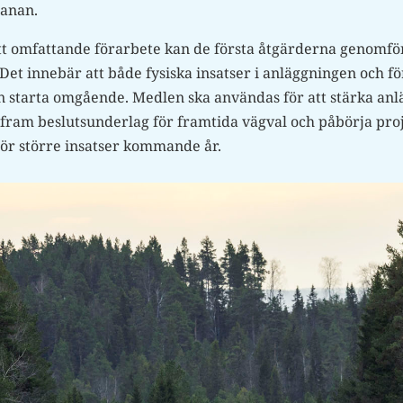
banan.
tt omfattande förarbete kan de första åtgärderna genomfö
 Det innebär att både fysiska insatser i anläggningen och 
n starta omgående. Medlen ska användas för att stärka an
a fram beslutsunderlag för framtida vägval och påbörja pro
ör större insatser kommande år.