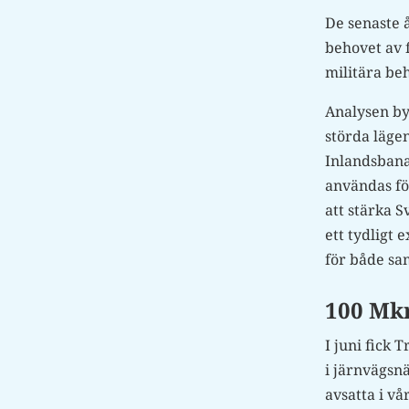
De senaste 
behovet av f
militära be
Analysen byg
störda läge
Inlandsbana
användas för
att stärka 
ett tydligt
för både sam
100 Mkr
I juni fick
i järnvägsnä
avsatta i v