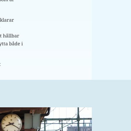
 klarar
r
t hållbar
ytta både i
t