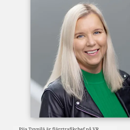
Piia Tyynilä är fjärrtrafikchef på VR