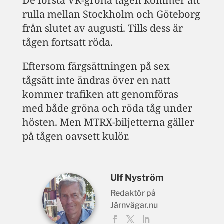
De första VR-gröna tågen kommer att
rulla mellan Stockholm och Göteborg
från slutet av augusti. Tills dess är
tågen fortsatt röda.
Eftersom färgsättningen på sex
tågsätt inte ändras över en natt
kommer trafiken att genomföras
med både gröna och röda tåg under
hösten. Men MTRX-biljetterna gäller
på tågen oavsett kulör.
Ulf Nyström
Redaktör på
Järnvägar.nu