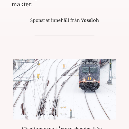
makter.
Sponsrat innehåll från
Vossloh
Växeltungorna i Åstorp skyddas från