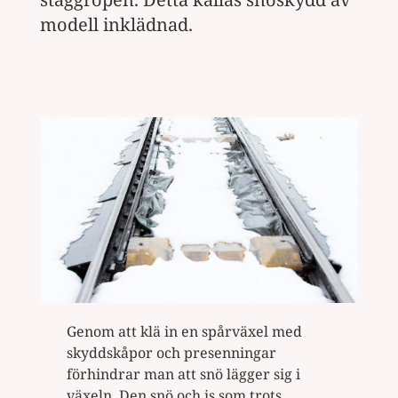
modell inklädnad.
Genom att klä in en spårväxel med
skyddskåpor och presenningar
förhindrar man att snö lägger sig i
växeln. Den snö och is som trots