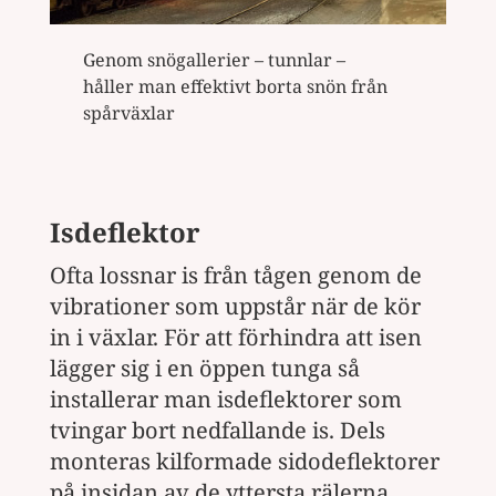
Genom snögallerier – tunnlar –
håller man effektivt borta snön från
spårväxlar
Isdeflektor
Ofta lossnar is från tågen genom de
vibrationer som uppstår när de kör
in i växlar. För att förhindra att isen
lägger sig i en öppen tunga så
installerar man isdeflektorer som
tvingar bort nedfallande is. Dels
monteras kilformade sidodeflektorer
på insidan av de yttersta rälerna,