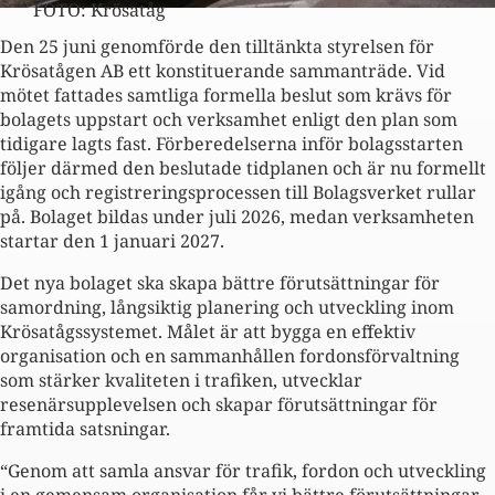
FOTO: Krösatåg
Den 25 juni genomförde den tilltänkta styrelsen för
Krösatågen AB ett konstituerande sammanträde. Vid
mötet fattades samtliga formella beslut som krävs för
bolagets uppstart och verksamhet enligt den plan som
tidigare lagts fast. Förberedelserna inför bolagsstarten
följer därmed den beslutade tidplanen och är nu formellt
igång och registreringsprocessen till Bolagsverket rullar
på. Bolaget bildas under juli 2026, medan verksamheten
startar den 1 januari 2027.
Det nya bolaget ska skapa bättre förutsättningar för
samordning, långsiktig planering och utveckling inom
Krösatågssystemet. Målet är att bygga en effektiv
organisation och en sammanhållen fordonsförvaltning
som stärker kvaliteten i trafiken, utvecklar
resenärsupplevelsen och skapar förutsättningar för
framtida satsningar.
“Genom att samla ansvar för trafik, fordon och utveckling