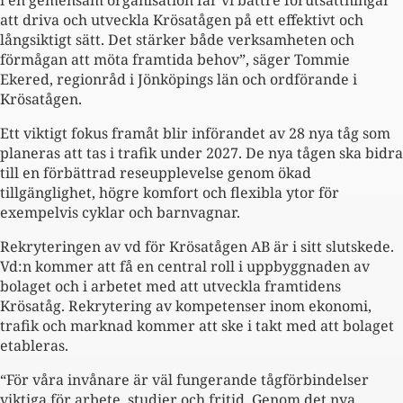
i en gemensam organisation får vi bättre förutsättningar
att driva och utveckla Krösatågen på ett effektivt och
långsiktigt sätt. Det stärker både verksamheten och
förmågan att möta framtida behov”, säger Tommie
Ekered, regionråd i Jönköpings län och ordförande i
Krösatågen.
Ett viktigt fokus framåt blir införandet av 28 nya tåg som
planeras att tas i trafik under 2027. De nya tågen ska bidra
till en förbättrad reseupplevelse genom ökad
tillgänglighet, högre komfort och flexibla ytor för
exempelvis cyklar och barnvagnar.
Rekryteringen av vd för Krösatågen AB är i sitt slutskede.
Vd:n kommer att få en central roll i uppbyggnaden av
bolaget och i arbetet med att utveckla framtidens
Krösatåg. Rekrytering av kompetenser inom ekonomi,
trafik och marknad kommer att ske i takt med att bolaget
etableras.
“För våra invånare är väl fungerande tågförbindelser
viktiga för arbete, studier och fritid. Genom det nya