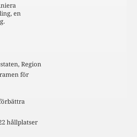
iniera
ling, en
g.
staten, Region
ramen för
förbättra
2 hållplatser