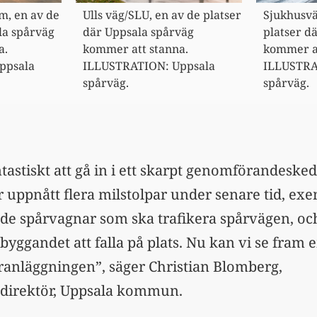
m, en av de
Ulls väg/SLU, en av de platser
Sjukhusvä
la spårväg
där Uppsala spårväg
platser d
a.
kommer att stanna.
kommer at
ppsala
ILLUSTRATION: Uppsala
ILLUSTRA
spårväg.
spårväg.
tastiskt att gå in i ett skarpt genomförandesk
r uppnått flera milstolpar under senare tid, ex
v de spårvagnar som ska trafikera spårvägen, 
 i byggandet att falla på plats. Nu kan vi se fram
ranläggningen”, säger Christian Blomberg,
direktör, Uppsala kommun.