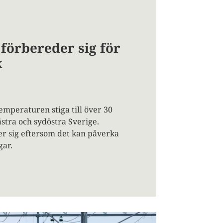
 förbereder sig för
k
mperaturen stiga till över 30
ästra och sydöstra Sverige.
er sig eftersom det kan påverka
gar.