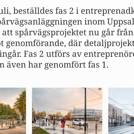
juli, beställdes fas 2 i entreprena
pårvägsanläggningen inom Uppsal
 att spårvägsprojektet nu går från
rpt genomförande, där detaljprojek
ingår. Fas 2 utförs av entreprenö
m även har genomfört fas 1.