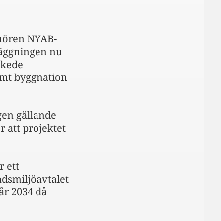
renören NYAB-
läggningen nu
skede
samt byggnation
gen gällande
r att projektet
r ett
adsmiljöavtalet
 år 2034 då