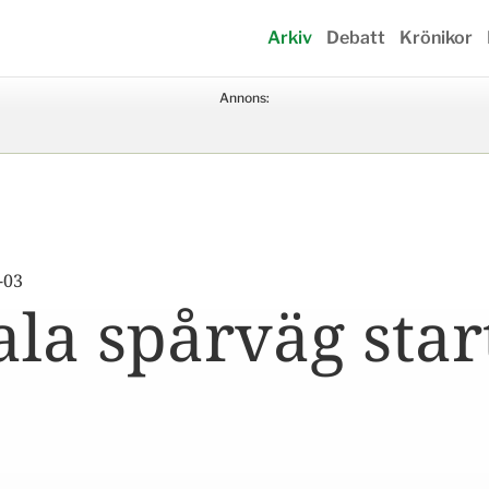
Arkiv
Debatt
Krönikor
Annons:
-03
la spårväg star