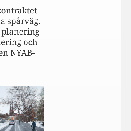
dkontraktet
a spårväg.
 planering
tering och
ren NYAB-