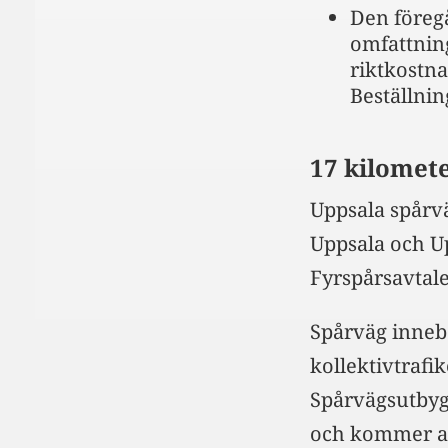
Den föreg
omfattning
riktkostn
Beställnin
17 kilomete
Uppsala spårv
Uppsala och 
Fyrspårsavtale
Spårväg innebä
kollektivtrafik
Spårvägsutbyg
och kommer att