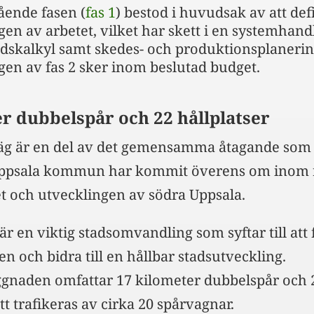
ående fasen (
fas 1
) bestod i huvudsak av att def
en av arbetet, vilket har skett i en systemhand
adskalkyl samt skedes- och produktionsplanerin
gen av fas 2 sker inom beslutad budget.
r dubbelspår och 22 hållplatser
äg är en del av det gemensamma åtagande som 
Uppsala kommun har kommit överens om inom 
t och utvecklingen av södra Uppsala.
r en viktig stadsomvandling som syftar till att 
en och bidra till en hållbar stadsutveckling.
gnaden omfattar 17 kilometer dubbelspår och 2
 trafikeras av cirka 20 spårvagnar.