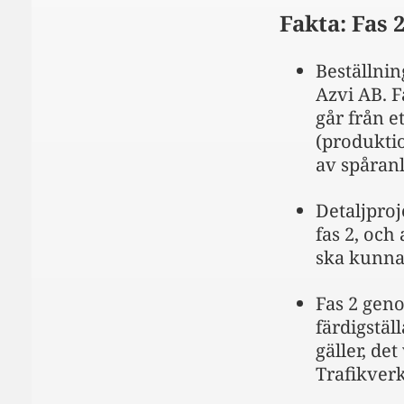
Fakta: Fas 
Beställnin
Azvi AB. 
går från e
(produktio
av spåran
Detaljpro
fas 2, och 
ska kunna
Fas 2 geno
färdigstäl
gäller, det
Trafikverk