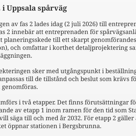
2 i Uppsala spårväg
gen av fas 2 lades idag (2 juli 2026) till entrep
Fas 2 innebär att entreprenaden för spårvägsan
tt planeringsskede till ett skarpt genomförande
n), och omfattar i korthet detaljprojektering 
läggningen.
jekteringen sker med utgångspunkt i beställnin
anpassas till de tillstånd och beslut som krävs fö
 genomföras.
mförs i två etapper. Det finns förutsättningar fö
lande av etapp 1 inom ramen för den tid som St
 vill säga till och med år 2032. För etapp 2 gäller
et öppnar stationen i Bergsbrunna.