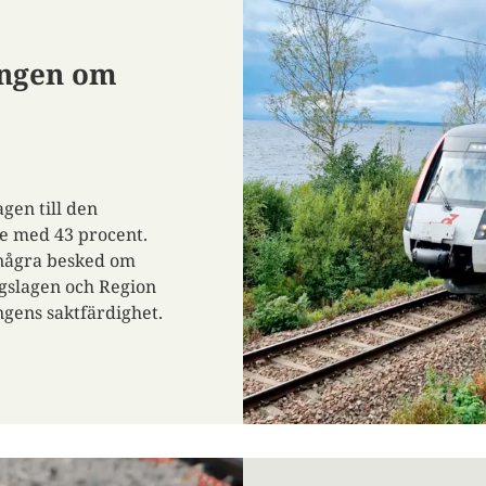
ingen om
gen till den
ge med 43 procent.
 några besked om
ergslagen och Region
ngens saktfärdighet.