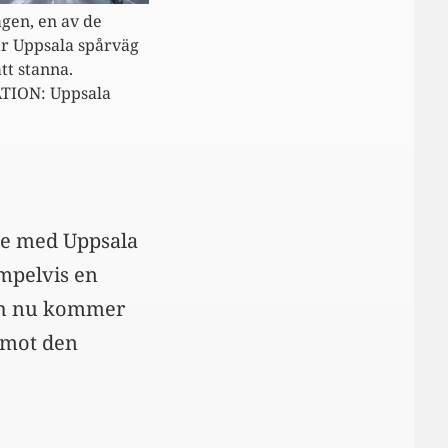
gen, en av de
är Uppsala spårväg
t stanna.
TION: Uppsala
ede med Uppsala
empelvis
en
och nu kommer
 emot den