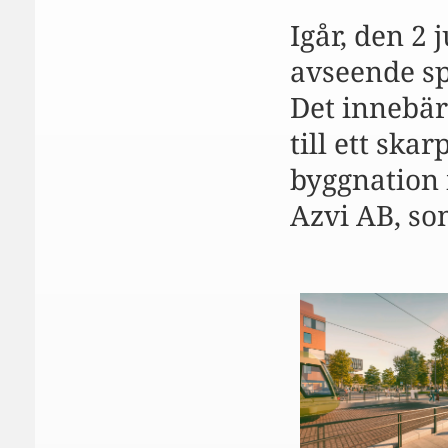
Igår, den 2 
avseende s
Det innebär
till ett ska
byggnation 
Azvi AB, so