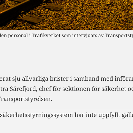
 den personal i Trafikverket som intervjuats av Transportst
ierat sju allvarliga brister i samband med inför
ra Särefjord, chef för sektionen för säkerhet och
Transportstyrelsen.
 säkerhetsstyrningssystem har inte uppfyllt gäl