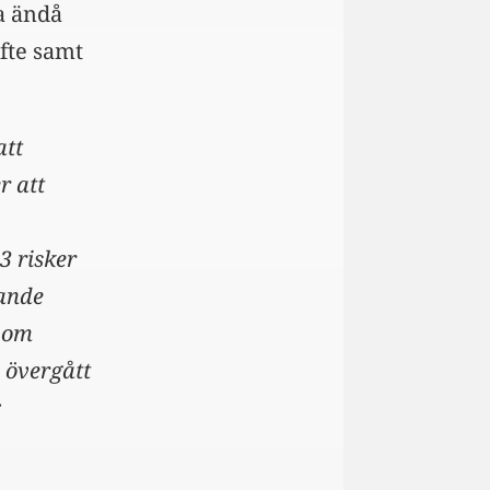
a ändå
fte samt
att
r att
3 risker
rande
l om
 övergått
r