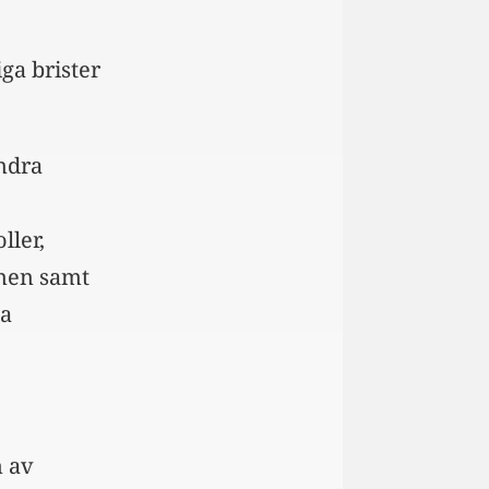
iga brister
andra
ller,
onen samt
ka
n av