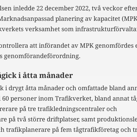
lsen inledde 22 december 2022, två veckor efte
Marknadsanpassad planering av kapacitet (MPK
fikverkets verksamhet som infrastrukturförvalta
 kontrollera att införandet av MPK genomfördes e
s genomförandeförordning.
ågick i åtta månader
ck i drygt åtta månader och omfattade bland an
 60 personer inom Trafikverket, bland annat t
rerare på tre trafikledningscentraler och
re på två större driftplatser, samt produktionsl
h trafikplanerare på fem tågtrafikföretag och t