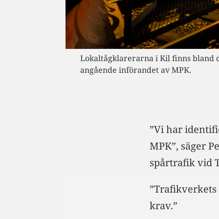
Lokaltågklarerarna i Kil finns bland
angående införandet av MPK.
”Vi har identif
MPK”, säger Pet
spårtrafik vid 
”Trafikverkets
krav.”