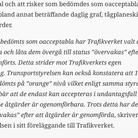
l och att risker som bedömdes som oacceptabl
land annat beträffande daglig graf, tågplaneski
rder.
r bedömts som oacceptabla har Trafikverket valt 
 och låta dem övergå till status ”övervakas” efte
örts. Detta strider mot Trafikverkets egen
g. Transportstyrelsen kan också konstatera att 1
edömts på ”orange” nivå vilket enligt samma sty
är att de endast kan accepteras i undantagsfal
e åtgärder är ogenomförbara. Trots detta har de
ervakas” efter att åtgärder är genomförda
, skrive
sen i sitt föreläggande till Trafikverket.