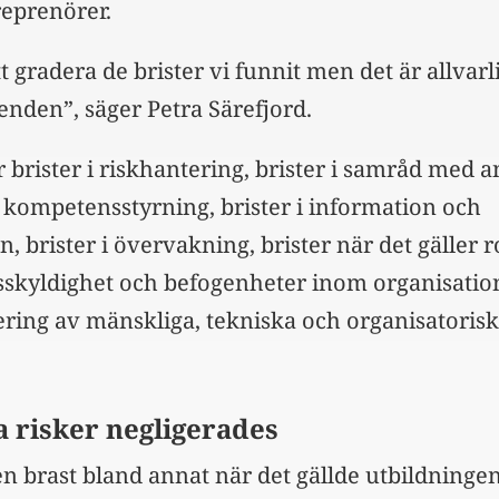
eprenörer.
tt gradera de brister vi funnit men det är allvarl
eenden”, säger Petra Särefjord.
r brister i riskhantering, brister i samråd med 
 i kompetensstyrning, brister i information och
brister i övervakning, brister när det gäller ro
sskyldighet och befogenheter inom organisati
rering av mänskliga, tekniska och organisatoris
 risker negligerades
n brast bland annat när det gällde utbildninge