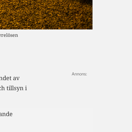
yrelösen
andet av
 tillsyn i
lande