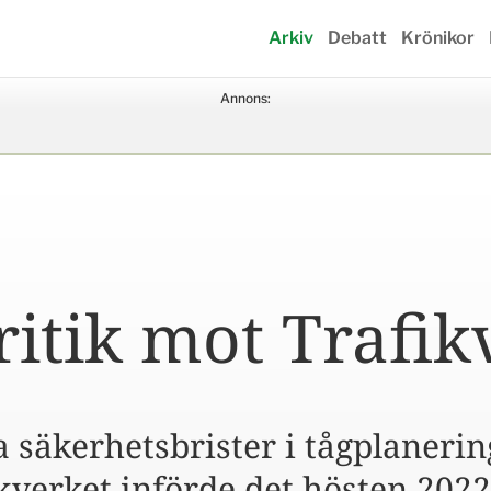
Arkiv
Debatt
Krönikor
Annons:
itik mot Trafik
a säkerhetsbrister i tågplaneri
verket införde det hösten 2022