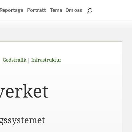
Reportage
Porträtt
Tema
Om oss
Godstrafik
|
Infrastruktur
verket
ngssystemet
.