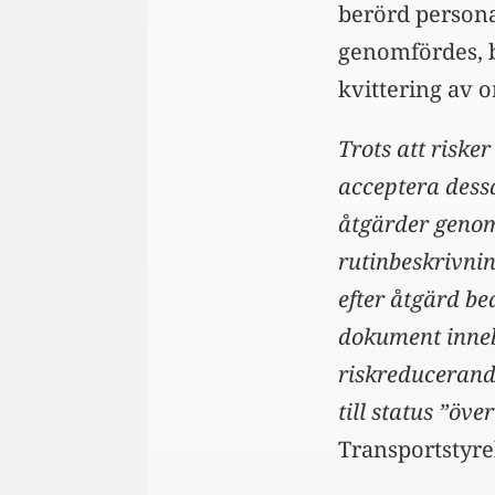
berörd persona
genomfördes, b
kvittering av o
Trots att riske
acceptera dessa
åtgärder genomf
rutinbeskrivnin
efter åtgärd b
dokument inneb
riskreducerand
till status ”öv
Transportstyrel