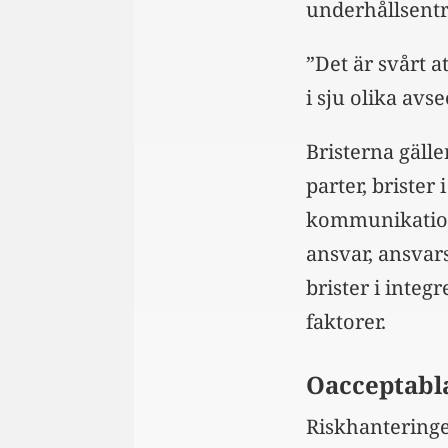
underhållsentr
”Det är svårt a
i sju olika avs
Bristerna gälle
parter, brister
kommunikation, 
ansvar, ansvar
brister i integ
faktorer.
Oacceptabla
Riskhanteringe