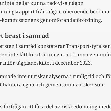
ar inte heller kunna redovisa någon
mningsrapport från någon oberoende bedöma
EU-kommissionens genomförandeförordning.
t brast i samråd
bristen i samråd konstaterar Transportstyrelsen
agen inte fått förutsättningar att kunna genomf
r inför tågplaneskiftet i december 2023.
mnade inte ut riskanalyserna i rimlig tid och f
at hantera egna och gemensamma risker som
ns förfrågan att få ta del av riskbedömning med