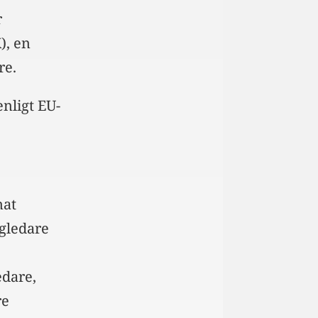
r
), en
re.
nligt EU-
nat
ågledare
edare,
re