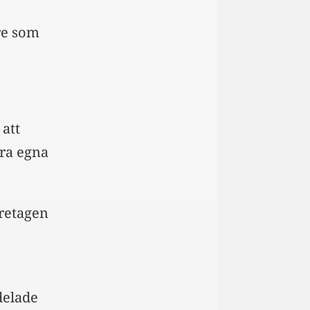
re som
 att
öra egna
öretagen
delade