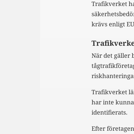
Trafikverket h
säkerhetsbedö
krävs enligt 
Trafikverke
När det gäller 
tågtrafikföret
riskhanteringa
Trafikverket lä
har inte kunn
identifierats.
Efter företage