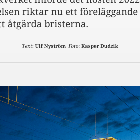
lsen riktar nu ett föreläggande
tt åtgärda bristerna.
Text
:
Ulf Nyström
Foto
:
Kasper Dudzik