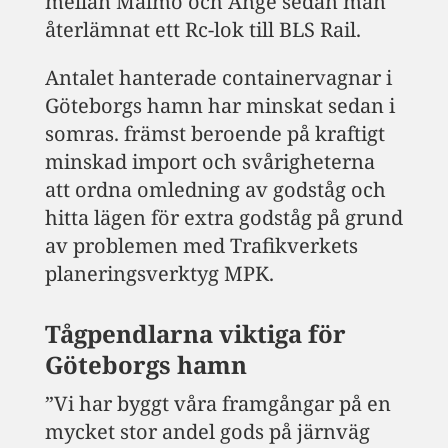
mellan Malmö och Ånge sedan man
återlämnat ett Rc-lok till BLS Rail.
Antalet hanterade containervagnar i
Göteborgs hamn har minskat sedan i
somras. främst beroende på kraftigt
minskad import och svårigheterna
att ordna omledning av godståg och
hitta lägen för extra godståg på grund
av problemen med Trafikverkets
planeringsverktyg MPK.
Tågpendlarna viktiga för
Göteborgs hamn
”Vi har byggt våra framgångar på en
mycket stor andel gods på järnväg