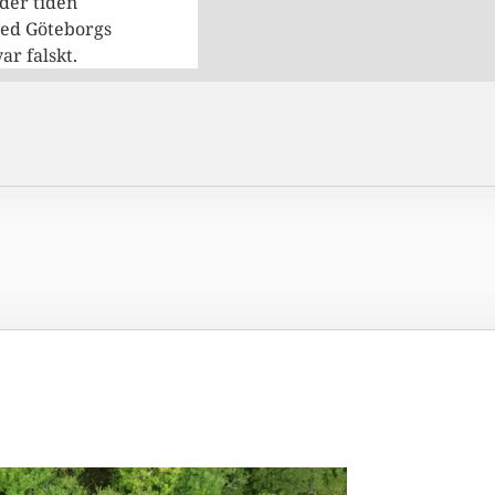
der tiden
med Göteborgs
ar falskt.