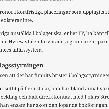
ronor i kortfristiga placeringar som upptagits i 
existerar inte.
iga anställda i bolaget ska, enligt EY, ha känt til
rna. Hyresavtalen förvarades i grundarens pär
iances affärssystem.
olagsstyrningen
sen att det har funnits brister i bolagsstyrninge
 suttit på flera stolar, han har bland annat var
eckling och haft direkt kontakt med Polars Str
han ensam har skött den löpande bokföringen. 