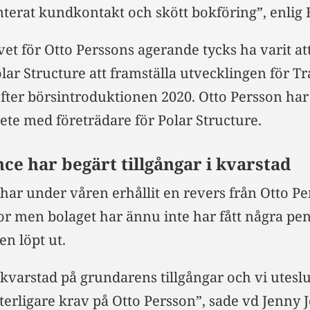
anterat kundkontakt och skött bokföring”, enlig 
et för Otto Perssons agerande tycks ha varit a
olar Structure att framställa utvecklingen för Tr
efter börsintroduktionen 2020. Otto Persson har 
bete med företrädare för Polar Structure.
nce har begärt tillgångar i kvarstad
 har under våren erhållit en revers från Otto P
r men bolaget har ännu inte har fått några peng
en löpt ut.
 kvarstad på grundarens tillgångar och vi uteslut
rligare krav på Otto Persson”, sade vd Jenny 