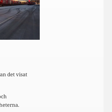
an det visat
och
heterna.