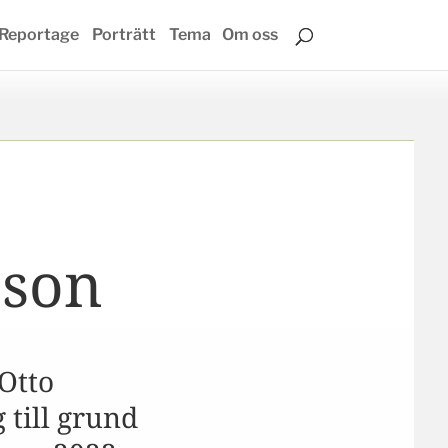
Reportage
Porträtt
Tema
Om oss
sson
Otto
 till grund