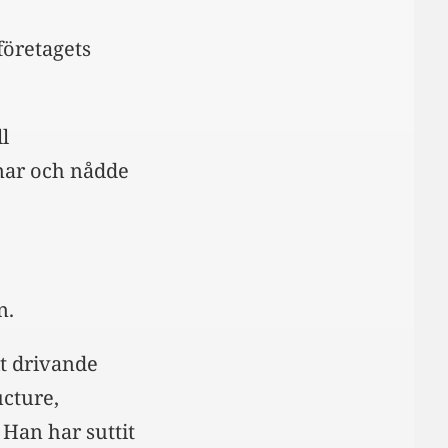
företagets
l
mar och nådde
n.
it drivande
ucture,
Han har suttit