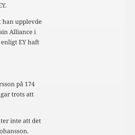
EY.
tt han upplevde
ain Alliance i
enligt EY haft
ersson på 174
ar trots att
er inte att det
Johansson.