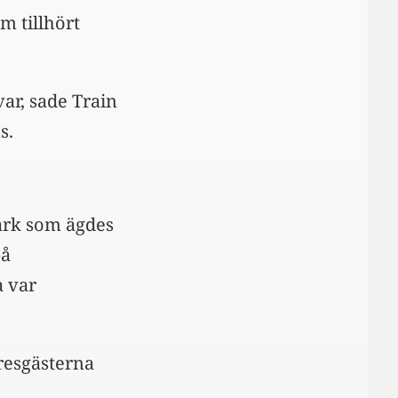
m tillhört
var, sade Train
s.
mark som ägdes
på
a var
yresgästerna