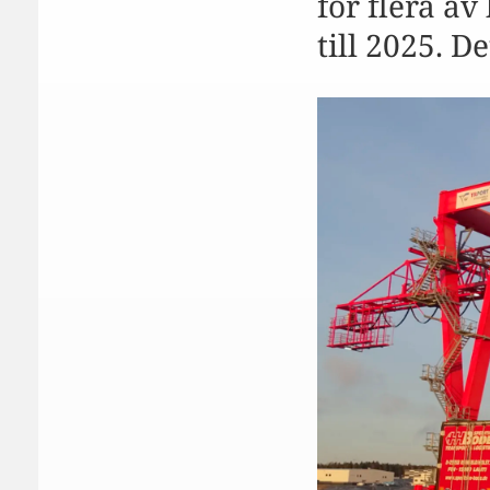
för flera av
till 2025. D