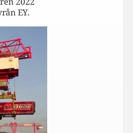
åren 2022
yrån EY.