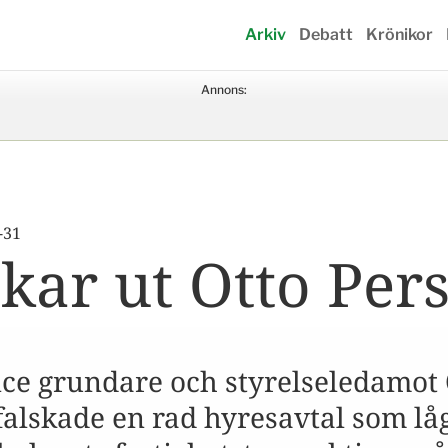
Arkiv
Debatt
Krönikor
Annons:
-31
kar ut Otto Per
nce grundare och styrelseledamot 
falskade en rad hyresavtal som låg