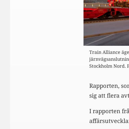
Train Alliance äg
järnvägsanslutnin
Stockholm Nord. F
Rapporten, som
sig att flera a
I rapporten fr
affärsutveckla