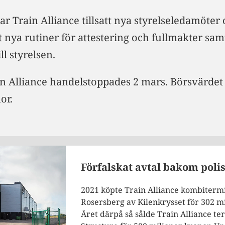
r Train Alliance tillsatt nya styrelseledamöter
nya rutiner för attestering och fullmakter sam
ll styrelsen.
in Alliance handelstoppades 2 mars. Börsvärdet 
or.
Förfalskat avtal bakom pol
2021 köpte Train Alliance kombitermi
Rosersberg av Kilenkrysset för 302 mi
Året därpå så sålde Train Alliance ter