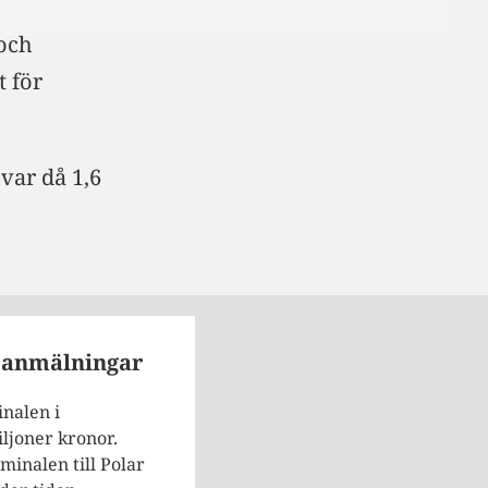
 och
t för
var då 1,6
isanmälningar
nalen i
ljoner kronor.
minalen till Polar