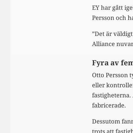
EY har gått ig
Persson och h
”Det är väldigt
Alliance nuva
Fyra av fem
Otto Persson t
eller kontroll
fastigheterna.
fabricerade.
Dessutom fann 
trots att fastig