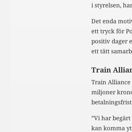
i styrelsen, h
Det enda motiv
ett tryck för P
positiv dager 
ett tätt samar
Train Allia
Train Alliance
miljoner krono
betalningsfrist
”Vi har begärt
kan komma ytte