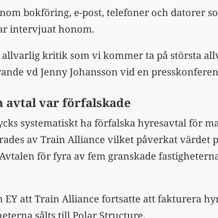
enom bokföring, e-post, telefoner och datorer so
ar intervjuat honom.
 allvarlig kritik som vi kommer ta på största all
rande vd Jenny Johansson vid en presskonferen
 avtal var förfalskade
ycks systematiskt ha förfalska hyresavtal för 
erades av Train Alliance vilket påverkat värdet 
 Avtalen för fyra av fem granskade fastighetern
EY att Train Alliance fortsatte att fakturera h
heterna sålts till Polar Structure.