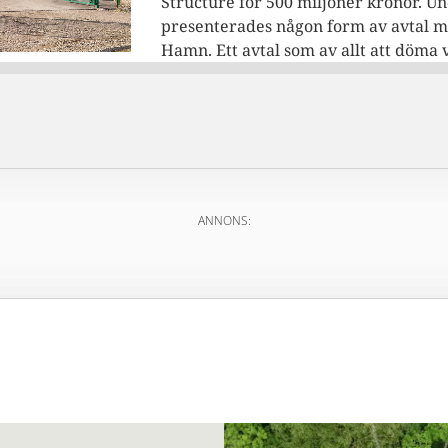
Structure för 500 miljoner kronor. Un
presenterades någon form av avtal 
Hamn. Ett avtal som av allt att döma v
ANNONS: