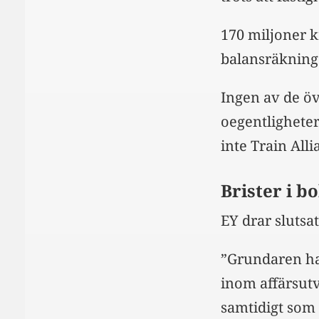
170 miljoner k
balansräkning 
Ingen av de övr
oegentlighete
inte Train All
Brister i b
EY drar slutsat
”Grundaren har
inom affärsutv
samtidigt som 